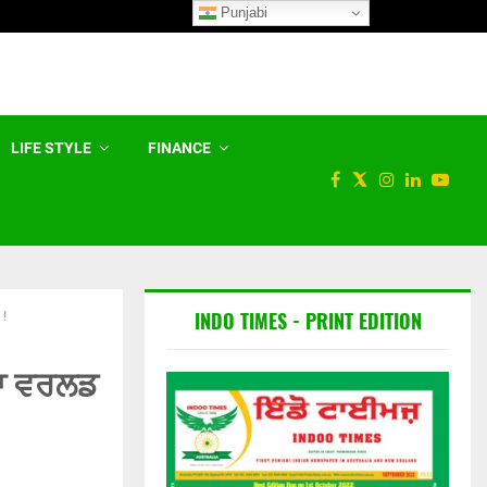
Punjabi
ੌਖਿਕ…
ਸਮਾਜਿਕ ਤੇ ਆਰਥਿਕ ਕਾਰਕ ਔਰਤਾਂ 
LIFE STYLE
FINANCE
INDO TIMES - PRINT EDITION
 !
ੀਫਾ ਵਰਲਡ