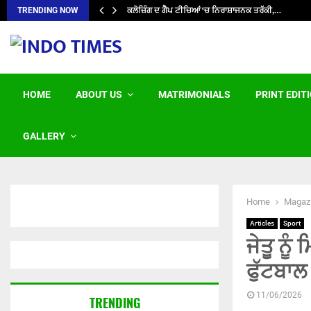
ਕਲੋਜ਼ਿੰਗ ਦ ਗੈਪ ਟੀਚਿਆਂ ‘ਚ ਨਿਰਾਸ਼ਾਜਨਕ ਤਰੱਕੀ,…
TRENDING NOW
HOME
ABOUT US
MATRIMONIALS
PRINT EDIT
GALLERY
Home
Magaz
Articles
Sport
ਜੇਤੂ ਨੂ
ਫੁੱਟਬਾਲ 
11/06/2026
TRENDING