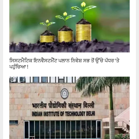
ਸਿਸਟਮੈਟਿਕ ਇਨਵੈਸਟਮੈਂਟ ਪਲਾਨ ਨਿਵੇਸ਼ ਸਭ ਤੋਂ ਉੱਚੇ ਪੱਧਰ ‘ਤੇ
ਪਹੁੰਚਿਆ !