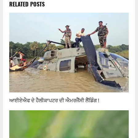
RELATED POSTS
ਆਈਏਐਫ ਦੇ ਹੈਲੀਕਾਪਟਰ ਦੀ ਐਮਰਜੈਂਸੀ ਲੈਂਡਿੰਗ !