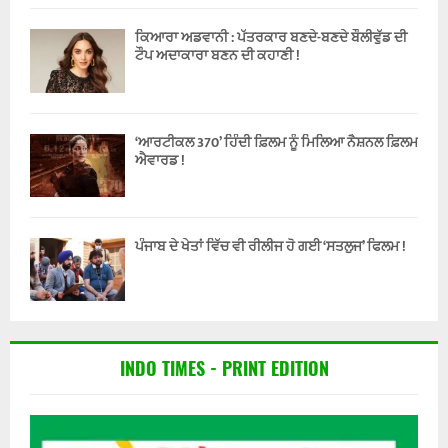
ਕਿਆਰਾ ਅਡਵਾਨੀ : ਪੱਤਰਕਾਰ ਬਣਦੇ-ਬਣਦੇ ਬੌਲੀਵੁੱਡ ਦੀ
ਟੌਪ ਅਦਾਕਾਰਾ ਬਣਨ ਦੀ ਕਹਾਣੀ !
‘ਆਰਟੀਕਲ 370’ ਹਿੰਦੀ ਫ਼ਿਲਮ ਨੂੰ ਮਿਲਿਆ ਨੈਸ਼ਨਲ ਫ਼ਿਲਮ
ਐਵਾਰਡ !
ਪੰਜਾਬ ਦੇ ਖੇਤਾਂ ਵਿੱਚ ਵੀ ਰੀਲੀਜ ਹੋ ਗਈ ‘ਸਤਲੁਜ’ ਫਿਲਮ !
INDO TIMES - PRINT EDITION