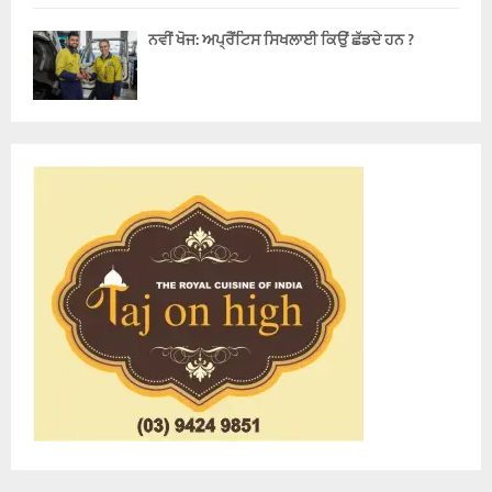
ਨਵੀਂ ਖੋਜ: ਅਪ੍ਰੈਂਟਿਸ ਸਿਖਲਾਈ ਕਿਉਂ ਛੱਡਦੇ ਹਨ ?