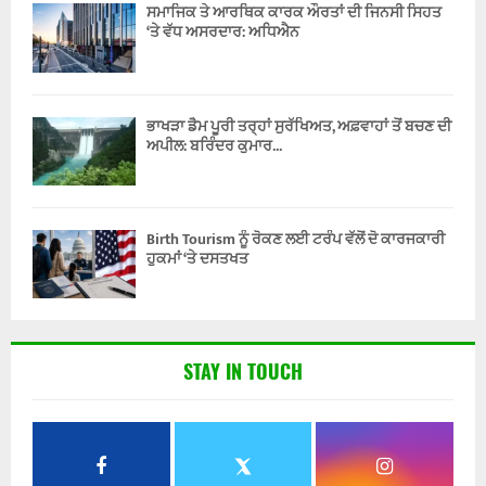
ਸਮਾਜਿਕ ਤੇ ਆਰਥਿਕ ਕਾਰਕ ਔਰਤਾਂ ਦੀ ਜਿਨਸੀ ਸਿਹਤ
‘ਤੇ ਵੱਧ ਅਸਰਦਾਰ: ਅਧਿਐਨ
ਭਾਖੜਾ ਡੈਮ ਪੂਰੀ ਤਰ੍ਹਾਂ ਸੁਰੱਖਿਅਤ, ਅਫ਼ਵਾਹਾਂ ਤੋਂ ਬਚਣ ਦੀ
ਅਪੀਲ: ਬਰਿੰਦਰ ਕੁਮਾਰ...
Birth Tourism ਨੂੰ ਰੋਕਣ ਲਈ ਟਰੰਪ ਵੱਲੋਂ ਦੋ ਕਾਰਜਕਾਰੀ
ਹੁਕਮਾਂ ‘ਤੇ ਦਸਤਖਤ
STAY IN TOUCH