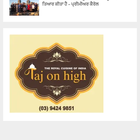
ਤਿਆਰ ਕੀਤਾ ਹੈ – ਪ੍ਰੀਮੀਅਰ ਕੈਰੋਲ