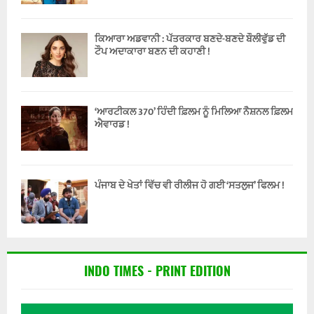
ਕਿਆਰਾ ਅਡਵਾਨੀ : ਪੱਤਰਕਾਰ ਬਣਦੇ-ਬਣਦੇ ਬੌਲੀਵੁੱਡ ਦੀ
ਟੌਪ ਅਦਾਕਾਰਾ ਬਣਨ ਦੀ ਕਹਾਣੀ !
‘ਆਰਟੀਕਲ 370’ ਹਿੰਦੀ ਫ਼ਿਲਮ ਨੂੰ ਮਿਲਿਆ ਨੈਸ਼ਨਲ ਫ਼ਿਲਮ
ਐਵਾਰਡ !
ਪੰਜਾਬ ਦੇ ਖੇਤਾਂ ਵਿੱਚ ਵੀ ਰੀਲੀਜ ਹੋ ਗਈ ‘ਸਤਲੁਜ’ ਫਿਲਮ !
INDO TIMES - PRINT EDITION