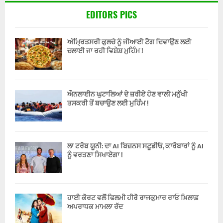
EDITORS PICS
ਅੰਮ੍ਰਿਤਸਰੀ ਕੁਲਚੇ ਨੂੰ ਜੀਆਈ ਟੈਗ ਦਿਵਾਉਣ ਲਈ
ਚਲਾਈ ਜਾ ਰਹੀ ਵਿਸ਼ੇਸ਼ ਮੁਹਿੰਮ !
ਔਨਲਾਈਨ ਘੁਟਾਲਿਆਂ ਦੇ ਜ਼ਰੀਏ ਹੋਣ ਵਾਲੀ ਮਨੁੱਖੀ
ਤਸਕਰੀ ਤੋਂ ਬਚਾਉਣ ਲਈ ਮੁਹਿੰਮ !
ਲਾ ਟਰੋਬ ਯੂਨੀ: ਦਾ AI ਬਿਜ਼ਨਸ ਸਟੂਡੀਓ, ਕਾਰੋਬਾਰਾਂ ਨੂੰ AI
ਨੂੰ ਵਰਤਣਾ ਸਿਖਾਏਗਾ !
ਹਾਈ ਕੋਰਟ ਵਲੋਂ ਫਿਲਮੀ ਹੀਰੋ ਰਾਜਕੁਮਾਰ ਰਾਓ ਖ਼ਿਲਾਫ਼
ਅਪਰਾਧਕ ਮਾਮਲਾ ਰੱਦ