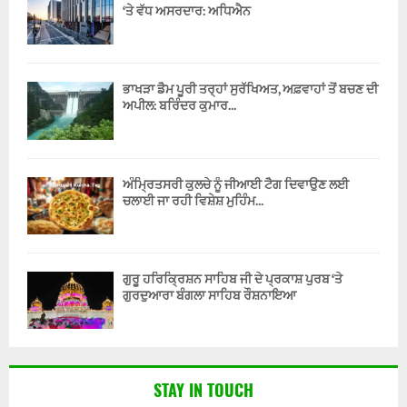
‘ਤੇ ਵੱਧ ਅਸਰਦਾਰ: ਅਧਿਐਨ
ਭਾਖੜਾ ਡੈਮ ਪੂਰੀ ਤਰ੍ਹਾਂ ਸੁਰੱਖਿਅਤ, ਅਫ਼ਵਾਹਾਂ ਤੋਂ ਬਚਣ ਦੀ
ਅਪੀਲ: ਬਰਿੰਦਰ ਕੁਮਾਰ...
ਅੰਮ੍ਰਿਤਸਰੀ ਕੁਲਚੇ ਨੂੰ ਜੀਆਈ ਟੈਗ ਦਿਵਾਉਣ ਲਈ
ਚਲਾਈ ਜਾ ਰਹੀ ਵਿਸ਼ੇਸ਼ ਮੁਹਿੰਮ...
ਗੁਰੂ ਹਰਿਕ੍ਰਿਸ਼ਨ ਸਾਹਿਬ ਜੀ ਦੇ ਪ੍ਰਕਾਸ਼ ਪੁਰਬ ‘ਤੇ
ਗੁਰਦੁਆਰਾ ਬੰਗਲਾ ਸਾਹਿਬ ਰੌਸ਼ਨਾਇਆ
STAY IN TOUCH