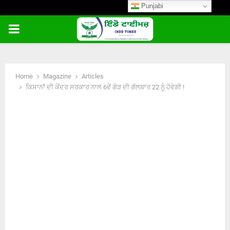
Punjabi
PRIMARY
MENU
Home
Magazine
Articles
ਕਿਸਾਨਾਂ ਦੀ ਕੇਂਦਰ ਸਰਕਾਰ ਨਾਲ 6ਵੇਂ ਗੇੜ ਦੀ ਗੱਲਬਾਤ 22 ਨੂੰ ਹੋਵੇਗੀ !