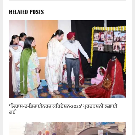
RELATED POSTS
‘ਲਿਬਾਸ-ਦ-ਡਿਜ਼ਾਈਨਰਜ਼ ਕਰਿਏਸ਼ਨ-2025’ ਪ੍ਰਦਰਸ਼ਨੀ ਲਗਾਈ
ਗਈ