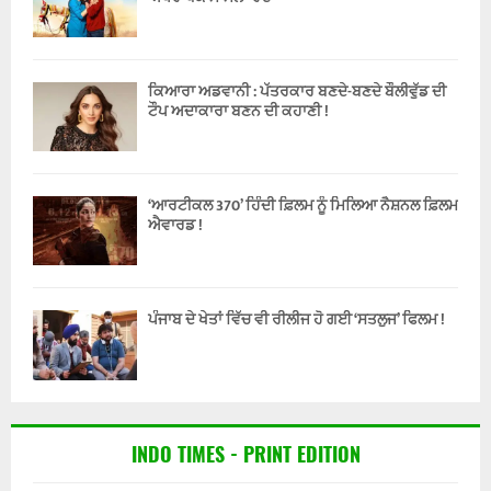
ਕਿਆਰਾ ਅਡਵਾਨੀ : ਪੱਤਰਕਾਰ ਬਣਦੇ-ਬਣਦੇ ਬੌਲੀਵੁੱਡ ਦੀ
ਟੌਪ ਅਦਾਕਾਰਾ ਬਣਨ ਦੀ ਕਹਾਣੀ !
‘ਆਰਟੀਕਲ 370’ ਹਿੰਦੀ ਫ਼ਿਲਮ ਨੂੰ ਮਿਲਿਆ ਨੈਸ਼ਨਲ ਫ਼ਿਲਮ
ਐਵਾਰਡ !
ਪੰਜਾਬ ਦੇ ਖੇਤਾਂ ਵਿੱਚ ਵੀ ਰੀਲੀਜ ਹੋ ਗਈ ‘ਸਤਲੁਜ’ ਫਿਲਮ !
INDO TIMES - PRINT EDITION