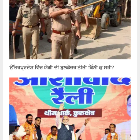
ਉੱਤਰਪ੍ਰਦੇਸ਼ ਵਿੱਚ ਯੋਗੀ ਦੀ ਬੁਲਡੋਜ਼ਰ ਨੀਤੀ ਕਿੰਨੀ ਕੁ ਸਹੀ?