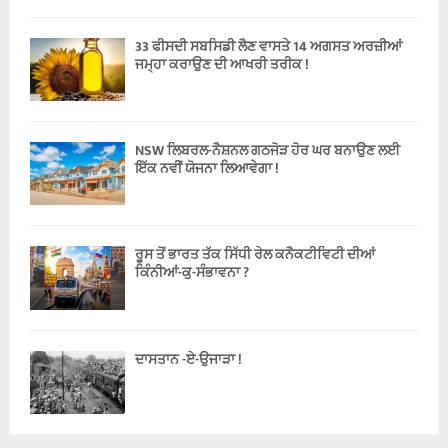
33 ਫੀਸਦੀ ਸਬਸਿਡੀ ਲੈਣ ਵਾਸਤੇ 14 ਅਗਸਤ ਅਰਜ਼ੀਆਂ
ਜਮ੍ਹਾ ਕਰਾਉਣ ਦੀ ਆਖਰੀ ਤਰੀਕ !
NSW ਲਿਬਰਲ-ਨੈਸ਼ਨਲ ਗਠਜੋੜ ਹੋਰ ਘਰ ਬਨਾਉਣ ਲਈ
ਇੱਕ ਨਵੀਂ ਯੋਜਨਾ ਲਿਆਵੇਗਾ !
ਰੂਸ ਤੋਂ ਭਾਰਤ ਤੱਕ ਸਿੱਧੀ ਰੇਲ ਕਨੈਕਟੀਵਿਟੀ ਦੀਆਂ
ਕਿੰਨੀਆਂ-ਕੁ-ਸੰਭਾਵਨਾ ?
ਦਾਸਤਾਨ -ਏ-ਉਜਾੜਾ !