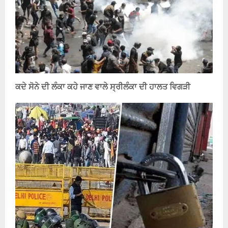
ਕਦੇ ਸੋਨੇ ਦੀ ਲੰਕਾ ਕਹੇ ਜਾਣ ਵਾਲੇ ਸ੍ਰੀਲੰਕਾ ਦੀ ਹਾਲਤ ਵਿਗੜੀ