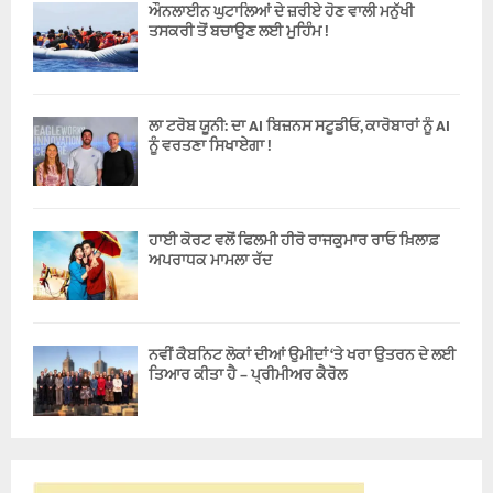
ਔਨਲਾਈਨ ਘੁਟਾਲਿਆਂ ਦੇ ਜ਼ਰੀਏ ਹੋਣ ਵਾਲੀ ਮਨੁੱਖੀ
ਤਸਕਰੀ ਤੋਂ ਬਚਾਉਣ ਲਈ ਮੁਹਿੰਮ !
ਲਾ ਟਰੋਬ ਯੂਨੀ: ਦਾ AI ਬਿਜ਼ਨਸ ਸਟੂਡੀਓ, ਕਾਰੋਬਾਰਾਂ ਨੂੰ AI
ਨੂੰ ਵਰਤਣਾ ਸਿਖਾਏਗਾ !
ਹਾਈ ਕੋਰਟ ਵਲੋਂ ਫਿਲਮੀ ਹੀਰੋ ਰਾਜਕੁਮਾਰ ਰਾਓ ਖ਼ਿਲਾਫ਼
ਅਪਰਾਧਕ ਮਾਮਲਾ ਰੱਦ
ਨਵੀਂ ਕੈਬਨਿਟ ਲੋਕਾਂ ਦੀਆਂ ਉਮੀਦਾਂ ‘ਤੇ ਖਰਾ ਉਤਰਨ ਦੇ ਲਈ
ਤਿਆਰ ਕੀਤਾ ਹੈ – ਪ੍ਰੀਮੀਅਰ ਕੈਰੋਲ