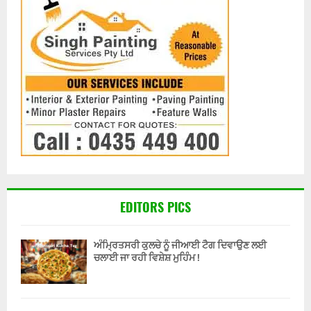
EDITORS PICS
ਅੰਮ੍ਰਿਤਸਰੀ ਕੁਲਚੇ ਨੂੰ ਜੀਆਈ ਟੈਗ ਦਿਵਾਉਣ ਲਈ
ਚਲਾਈ ਜਾ ਰਹੀ ਵਿਸ਼ੇਸ਼ ਮੁਹਿੰਮ !