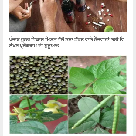
ਪੰਜਾਬ ਹੁਨਰ ਵਿਕਾਸ ਮਿਸ਼ਨ ਵੱਲੋਂ ਨਸ਼ਾ ਛੱਡਣ ਵਾਲੇ ਨੌਜਵਾਨਾਂ ਲਈ ਵਿ
ਲੱਖਣ ਪ੍ਰੋਗਰਾਮ ਦੀ ਸ਼ੁਰੂਆਤ