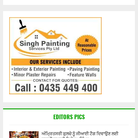
EDITORS PICS
ਅੰਮ੍ਰਿਤਸਰੀ ਕੁਲਚੇ ਨੂੰ ਜੀਆਈ ਟੈਗ ਦਿਵਾਉਣ ਲਈ