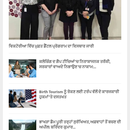
ਵਿਕਟੋਰੀਆ ਵਿੱਚ ਮੁਫ਼ਤ ਡੈਂਟਲ ਪ੍ਰੋਗਰਾਮ ਦਾ ਵਿਸਥਾਰ ਜਾਰੀ
ਕਲੋਜ਼ਿੰਗ ਦ ਗੈਪ ਟੀਚਿਆਂ ‘ਚ ਨਿਰਾਸ਼ਾਜਨਕ ਤਰੱਕੀ,
ਸਰਕਾਰਾਂ ਵਾਅਦੇ ਨਿਭਾਉਣ ‘ਚ ਨਾਕਾਮ:...
Birth Tourism ਨੂੰ ਰੋਕਣ ਲਈ ਟਰੰਪ ਵੱਲੋਂ ਦੋ ਕਾਰਜਕਾਰੀ
ਹੁਕਮਾਂ ‘ਤੇ ਦਸਤਖਤ
ਭਾਖੜਾ ਡੈਮ ਪੂਰੀ ਤਰ੍ਹਾਂ ਸੁਰੱਖਿਅਤ, ਅਫ਼ਵਾਹਾਂ ਤੋਂ ਬਚਣ ਦੀ
ਅਪੀਲ: ਬਰਿੰਦਰ ਕੁਮਾਰ...