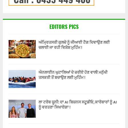
EDITORS PICS
ਅੰਮ੍ਰਿਤਸਰੀ ਕੁਲਚੇ ਨੂੰ ਜੀਆਈ ਟੈਗ ਦਿਵਾਉਣ ਲਈ
ਚਲਾਈ ਜਾ ਰਹੀ ਵਿਸ਼ੇਸ਼ ਮੁਹਿੰਮ !
ਔਨਲਾਈਨ ਘੁਟਾਲਿਆਂ ਦੇ ਜ਼ਰੀਏ ਹੋਣ ਵਾਲੀ ਮਨੁੱਖੀ
ਤਸਕਰੀ ਤੋਂ ਬਚਾਉਣ ਲਈ ਮੁਹਿੰਮ !
ਲਾ ਟਰੋਬ ਯੂਨੀ: ਦਾ AI ਬਿਜ਼ਨਸ ਸਟੂਡੀਓ, ਕਾਰੋਬਾਰਾਂ ਨੂੰ AI
ਨੂੰ ਵਰਤਣਾ ਸਿਖਾਏਗਾ !