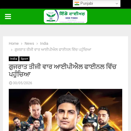
Punjabi
PRIMARY
MENU
Home
News
India
ਗੁਜਰਾਤ ਤੀਜੀ ਵਾਰ ਆਈਪੀਐਲ ਫਾਈਨਲ ਵਿੱਚ ਪਹੁੰਚਿਆ
India
Sport
ਗੁਜਰਾਤ ਤੀਜੀ ਵਾਰ ਆਈਪੀਐਲ ਫਾਈਨਲ ਵਿੱਚ
ਪਹੁੰਚਿਆ
30/05/2026