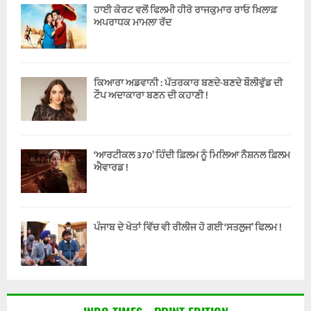
ਹਾਈ ਕੋਰਟ ਵਲੋਂ ਫਿਲਮੀ ਹੀਰੋ ਰਾਜਕੁਮਾਰ ਰਾਓ ਖ਼ਿਲਾਫ਼
ਅਪਰਾਧਕ ਮਾਮਲਾ ਰੱਦ
ਕਿਆਰਾ ਅਡਵਾਨੀ : ਪੱਤਰਕਾਰ ਬਣਦੇ-ਬਣਦੇ ਬੌਲੀਵੁੱਡ ਦੀ
ਟੌਪ ਅਦਾਕਾਰਾ ਬਣਨ ਦੀ ਕਹਾਣੀ !
‘ਆਰਟੀਕਲ 370’ ਹਿੰਦੀ ਫ਼ਿਲਮ ਨੂੰ ਮਿਲਿਆ ਨੈਸ਼ਨਲ ਫ਼ਿਲਮ
ਐਵਾਰਡ !
ਪੰਜਾਬ ਦੇ ਖੇਤਾਂ ਵਿੱਚ ਵੀ ਰੀਲੀਜ ਹੋ ਗਈ ‘ਸਤਲੁਜ’ ਫਿਲਮ !