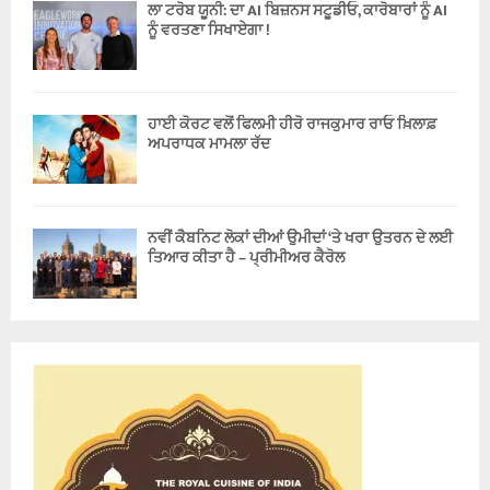
ਲਾ ਟਰੋਬ ਯੂਨੀ: ਦਾ AI ਬਿਜ਼ਨਸ ਸਟੂਡੀਓ, ਕਾਰੋਬਾਰਾਂ ਨੂੰ AI
ਨੂੰ ਵਰਤਣਾ ਸਿਖਾਏਗਾ !
ਹਾਈ ਕੋਰਟ ਵਲੋਂ ਫਿਲਮੀ ਹੀਰੋ ਰਾਜਕੁਮਾਰ ਰਾਓ ਖ਼ਿਲਾਫ਼
ਅਪਰਾਧਕ ਮਾਮਲਾ ਰੱਦ
ਨਵੀਂ ਕੈਬਨਿਟ ਲੋਕਾਂ ਦੀਆਂ ਉਮੀਦਾਂ ‘ਤੇ ਖਰਾ ਉਤਰਨ ਦੇ ਲਈ
ਤਿਆਰ ਕੀਤਾ ਹੈ – ਪ੍ਰੀਮੀਅਰ ਕੈਰੋਲ