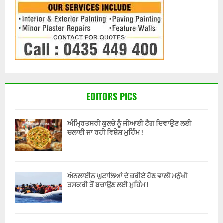
EDITORS PICS
ਅੰਮ੍ਰਿਤਸਰੀ ਕੁਲਚੇ ਨੂੰ ਜੀਆਈ ਟੈਗ ਦਿਵਾਉਣ ਲਈ
ਚਲਾਈ ਜਾ ਰਹੀ ਵਿਸ਼ੇਸ਼ ਮੁਹਿੰਮ !
ਔਨਲਾਈਨ ਘੁਟਾਲਿਆਂ ਦੇ ਜ਼ਰੀਏ ਹੋਣ ਵਾਲੀ ਮਨੁੱਖੀ
ਤਸਕਰੀ ਤੋਂ ਬਚਾਉਣ ਲਈ ਮੁਹਿੰਮ !