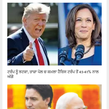
ਟਰੰਪ ਨੂੰ ਝਟਕਾ, ਤਾਜ਼ਾ ਪੋਲ ਚ ਕਮਲਾ ਹੈਰਿਸ ਟਰੰਪ ਤੋਂ 45-41% ਨਾਲ
ਅੱਗੇ