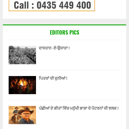
EDITORS PICS
ਦਾਸਤਾਨ -ਏ-ਉਜਾੜਾ !
ਪਿਤਰਾਂ ਦੀ ਦੁਨੀਆਂ !
ਪੰਛੀਆਂ ਦੇ ਗੀਤਾਂ ਵਿੱਚ ਮਨੁੱਖੀ ਭਾਸ਼ਾ ਦੇ ਪੈਟਰਨਾਂ ਦੀ ਝਲਕ !