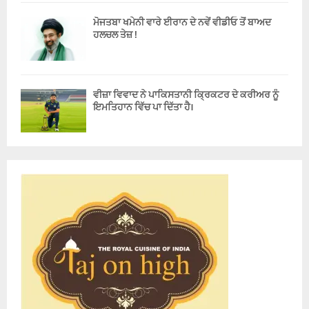
ਮੋਜਤਬਾ ਖਮੇਨੀ ਵਾਰੇ ਈਰਾਨ ਦੇ ਨਵੇਂ ਵੀਡੀਓ ਤੋਂ ਬਾਅਦ
ਹਲਚਲ ਤੇਜ਼ !
ਵੀਜ਼ਾ ਵਿਵਾਦ ਨੇ ਪਾਕਿਸਤਾਨੀ ਕ੍ਰਿਕਟਰ ਦੇ ਕਰੀਅਰ ਨੂੰ
ਇਮਤਿਹਾਨ ਵਿੱਚ ਪਾ ਦਿੱਤਾ ਹੈ।