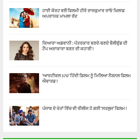
ਹਾਈ ਕੋਰਟ ਵਲੋਂ ਫਿਲਮੀ ਹੀਰੋ ਰਾਜਕੁਮਾਰ ਰਾਓ ਖ਼ਿਲਾਫ਼
ਅਪਰਾਧਕ ਮਾਮਲਾ ਰੱਦ
ਕਿਆਰਾ ਅਡਵਾਨੀ : ਪੱਤਰਕਾਰ ਬਣਦੇ-ਬਣਦੇ ਬੌਲੀਵੁੱਡ ਦੀ
ਟੌਪ ਅਦਾਕਾਰਾ ਬਣਨ ਦੀ ਕਹਾਣੀ !
‘ਆਰਟੀਕਲ 370’ ਹਿੰਦੀ ਫ਼ਿਲਮ ਨੂੰ ਮਿਲਿਆ ਨੈਸ਼ਨਲ ਫ਼ਿਲਮ
ਐਵਾਰਡ !
ਪੰਜਾਬ ਦੇ ਖੇਤਾਂ ਵਿੱਚ ਵੀ ਰੀਲੀਜ ਹੋ ਗਈ ‘ਸਤਲੁਜ’ ਫਿਲਮ !