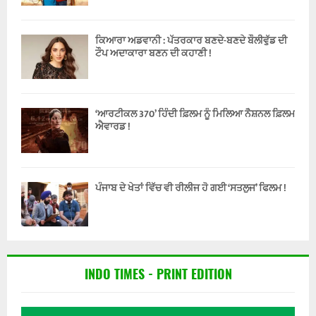
ਕਿਆਰਾ ਅਡਵਾਨੀ : ਪੱਤਰਕਾਰ ਬਣਦੇ-ਬਣਦੇ ਬੌਲੀਵੁੱਡ ਦੀ
ਟੌਪ ਅਦਾਕਾਰਾ ਬਣਨ ਦੀ ਕਹਾਣੀ !
‘ਆਰਟੀਕਲ 370’ ਹਿੰਦੀ ਫ਼ਿਲਮ ਨੂੰ ਮਿਲਿਆ ਨੈਸ਼ਨਲ ਫ਼ਿਲਮ
ਐਵਾਰਡ !
ਪੰਜਾਬ ਦੇ ਖੇਤਾਂ ਵਿੱਚ ਵੀ ਰੀਲੀਜ ਹੋ ਗਈ ‘ਸਤਲੁਜ’ ਫਿਲਮ !
INDO TIMES - PRINT EDITION