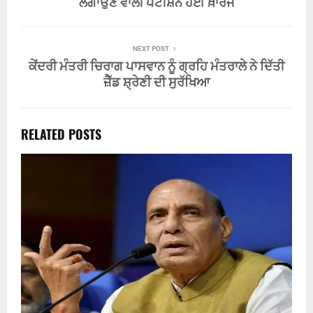
ਲਗਾਉਣ ਵਾਲੀ ਪਟੀਸ਼ਨ ਹੋਈ ਖ਼ਾਰਜ
NEXT POST
ਕੇਂਦਰੀ ਮੰਤਰੀ ਚਿਰਾਗ ਪਾਸਵਾਨ ਨੂੰ ਗ੍ਰਹਿ ਮੰਤਰਾਲੇ ਨੇ ਦਿੱਤੀ
ਜ਼ੈੱਡ ਸ਼੍ਰੇਣੀ ਦੀ ਸੁਰੱਖਿਆ
RELATED POSTS