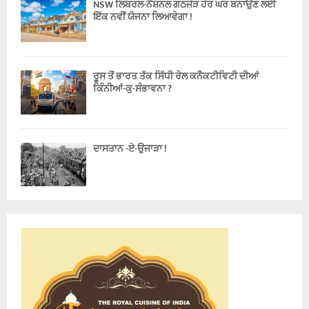
NSW ਲਿਬਰਲ-ਨੈਸ਼ਨਲ ਗਠਜੋੜ ਹੋਰ ਘਰ ਬਨਾਉਣ ਲਈ
ਇੱਕ ਨਵੀਂ ਯੋਜਨਾ ਲਿਆਵੇਗਾ !
ਰੂਸ ਤੋਂ ਭਾਰਤ ਤੱਕ ਸਿੱਧੀ ਰੇਲ ਕਨੈਕਟੀਵਿਟੀ ਦੀਆਂ
ਕਿੰਨੀਆਂ-ਕੁ-ਸੰਭਾਵਨਾ ?
ਦਾਸਤਾਨ -ਏ-ਉਜਾੜਾ !