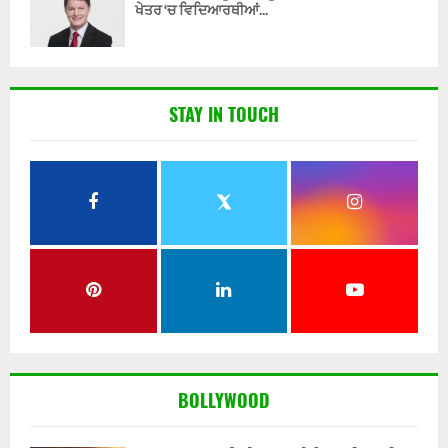
ਖੇਤਰ ‘ਚ ਵਿਦਿਆਰਥੀਆਂ...
STAY IN TOUCH
BOLLYWOOD