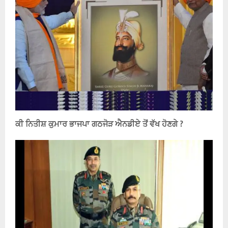
ਕੀ ਨਿਤੀਸ਼ ਕੁਮਾਰ ਭਾਜਪਾ ਗਠਜੋੜ ਐਨਡੀਏ ਤੋਂ ਵੱਖ ਹੋਣਗੇ ?