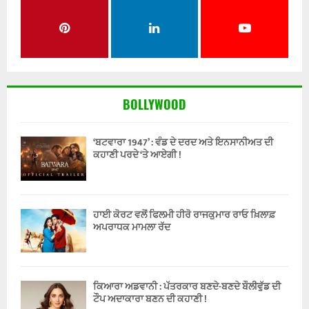
BOLLYWOOD
‘ਬਟਵਾਰਾ 1947’ : ਵੰਡ ਦੇ ਦਰਦ ਅਤੇ ਇਨਸਾਨੀਅਤ ਦੀ
ਕਹਾਣੀ ਪਰਦੇ ‘ਤੇ ਆਏਗੀ !
ਹਾਈ ਕੋਰਟ ਵਲੋਂ ਫਿਲਮੀ ਹੀਰੋ ਰਾਜਕੁਮਾਰ ਰਾਓ ਖ਼ਿਲਾਫ਼
ਅਪਰਾਧਕ ਮਾਮਲਾ ਰੱਦ
ਕਿਆਰਾ ਅਡਵਾਨੀ : ਪੱਤਰਕਾਰ ਬਣਦੇ-ਬਣਦੇ ਬੌਲੀਵੁੱਡ ਦੀ
ਟੌਪ ਅਦਾਕਾਰਾ ਬਣਨ ਦੀ ਕਹਾਣੀ !