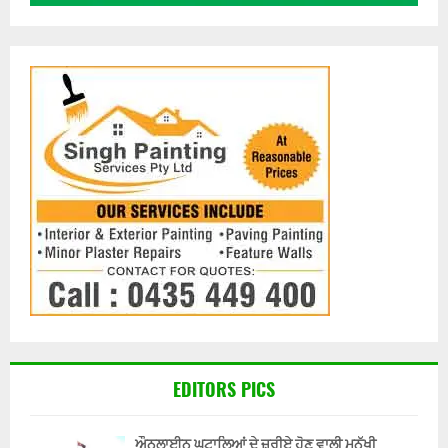
EDITORS PICS
ਔਨਲਾਈਨ ਘੁਟਾਲਿਆਂ ਦੇ ਜ਼ਰੀਏ ਹੋਣ ਵਾਲੀ ਮਨੁੱਖੀ