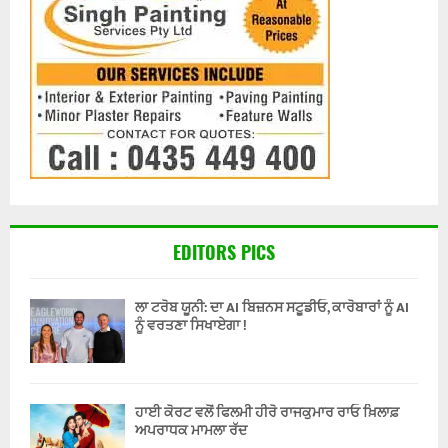
EDITORS PICS
ਲਾ ਟਰੋਬ ਯੂਨੀ: ਦਾ AI ਬਿਜ਼ਨਸ ਸਟੂਡੀਓ, ਕਾਰੋਬਾਰਾਂ ਨੂੰ AI
ਨੂੰ ਵਰਤਣਾ ਸਿਖਾਏਗਾ !
ਹਾਈ ਕੋਰਟ ਵਲੋਂ ਫਿਲਮੀ ਹੀਰੋ ਰਾਜਕੁਮਾਰ ਰਾਓ ਖ਼ਿਲਾਫ਼
ਅਪਰਾਧਕ ਮਾਮਲਾ ਰੱਦ