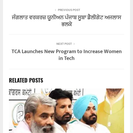
PREVIOUS POST
ਜੰਗਲਾਤ ਵਰਕਰਜ਼ ਯੂਨੀਅਨ ਪੰਜਾਬ ਸੂਬਾ ਡੈਲੀਗੇਟ ਅਜਲਾਸ
ਭਲਕੇ
NEXT POST
TCA Launches New Program to Increase Women
in Tech
RELATED POSTS