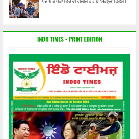
ਪੰਜਾਬ ਦੇ ਖੇਤਾਂ ਵਿੱਚ ਵੀ ਰੀਲੀਜ ਹੋ ਗਈ ‘ਸਤਲੁਜ’ ਫਿਲਮ !
INDO TIMES - PRINT EDITION