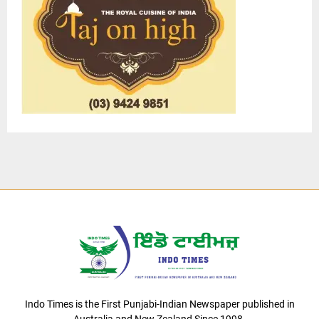
Indo Times is the First Punjabi-Indian Newspaper published in
Australia and New Zealand Since 1998.