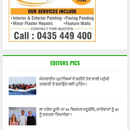
EDITORS PICS
ਔਨਲਾਈਨ ਘੁਟਾਲਿਆਂ ਦੇ ਜ਼ਰੀਏ ਹੋਣ ਵਾਲੀ ਮਨੁੱਖੀ
ਤਸਕਰੀ ਤੋਂ ਬਚਾਉਣ ਲਈ ਮੁਹਿੰਮ !
ਲਾ ਟਰੋਬ ਯੂਨੀ: ਦਾ AI ਬਿਜ਼ਨਸ ਸਟੂਡੀਓ, ਕਾਰੋਬਾਰਾਂ ਨੂੰ AI
ਨੂੰ ਵਰਤਣਾ ਸਿਖਾਏਗਾ !