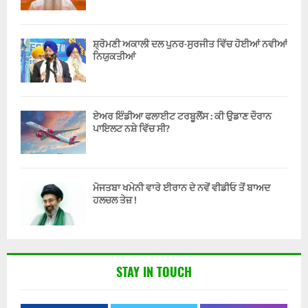
ਸ਼੍ਰੋਮਣੀ ਅਕਾਲੀ ਦਲ ਪੁਨਰ-ਸੁਰਜੀਤ ਵਿੱਚ ਹੋਈਆਂ ਨਵੀਆਂ
ਨਿਯੁਕਤੀਆਂ
ਏਅਰ ਇੰਡੀਆ ਫਲਾਈਟ ਟਰਬੂਲੈਂਸ : ਕੀ ਉਡਾਣ ਦੌਰਾਨ
ਪਾਇਲਟ ਨਸ਼ੇ ਵਿੱਚ ਸੀ?
ਮੋਜਤਬਾ ਖਮੇਨੀ ਵਾਰੇ ਈਰਾਨ ਦੇ ਨਵੇਂ ਵੀਡੀਓ ਤੋਂ ਬਾਅਦ
ਹਲਚਲ ਤੇਜ਼ !
STAY IN TOUCH