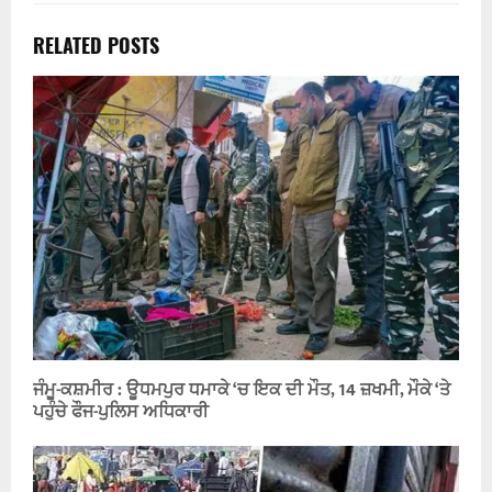
RELATED POSTS
ਜੰਮੂ-ਕਸ਼ਮੀਰ : ਊਧਮਪੁਰ ਧਮਾਕੇ ‘ਚ ਇਕ ਦੀ ਮੌਤ, 14 ਜ਼ਖਮੀ, ਮੌਕੇ ‘ਤੇ
ਪਹੁੰਚੇ ਫੌਜ-ਪੁਲਿਸ ਅਧਿਕਾਰੀ