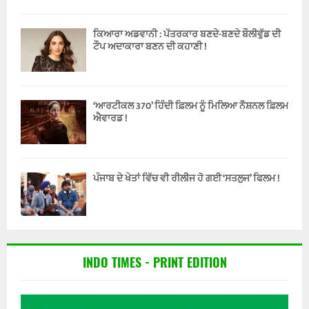
ਕਿਆਰਾ ਅਡਵਾਨੀ : ਪੱਤਰਕਾਰ ਬਣਦੇ-ਬਣਦੇ ਬੌਲੀਵੁੱਡ ਦੀ
ਟੌਪ ਅਦਾਕਾਰਾ ਬਣਨ ਦੀ ਕਹਾਣੀ !
‘ਆਰਟੀਕਲ 370’ ਹਿੰਦੀ ਫ਼ਿਲਮ ਨੂੰ ਮਿਲਿਆ ਨੈਸ਼ਨਲ ਫ਼ਿਲਮ
ਐਵਾਰਡ !
ਪੰਜਾਬ ਦੇ ਖੇਤਾਂ ਵਿੱਚ ਵੀ ਰੀਲੀਜ ਹੋ ਗਈ ‘ਸਤਲੁਜ’ ਫਿਲਮ !
INDO TIMES - PRINT EDITION