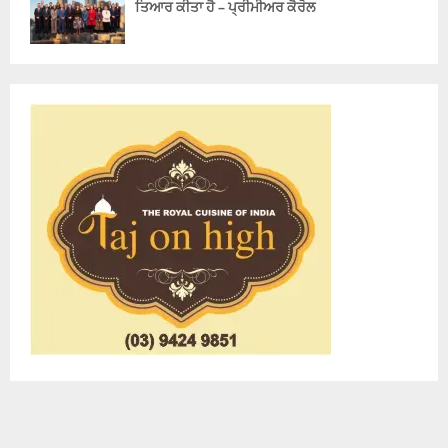
ਤਿਆਰ ਕੀਤਾ ਹੈ – ਪ੍ਰੀਮੀਅਰ ਕੈਰੋਲ