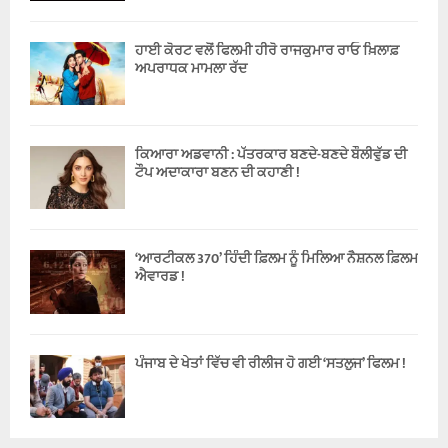
ਹਾਈ ਕੋਰਟ ਵਲੋਂ ਫਿਲਮੀ ਹੀਰੋ ਰਾਜਕੁਮਾਰ ਰਾਓ ਖ਼ਿਲਾਫ਼
ਅਪਰਾਧਕ ਮਾਮਲਾ ਰੱਦ
ਕਿਆਰਾ ਅਡਵਾਨੀ : ਪੱਤਰਕਾਰ ਬਣਦੇ-ਬਣਦੇ ਬੌਲੀਵੁੱਡ ਦੀ
ਟੌਪ ਅਦਾਕਾਰਾ ਬਣਨ ਦੀ ਕਹਾਣੀ !
‘ਆਰਟੀਕਲ 370’ ਹਿੰਦੀ ਫ਼ਿਲਮ ਨੂੰ ਮਿਲਿਆ ਨੈਸ਼ਨਲ ਫ਼ਿਲਮ
ਐਵਾਰਡ !
ਪੰਜਾਬ ਦੇ ਖੇਤਾਂ ਵਿੱਚ ਵੀ ਰੀਲੀਜ ਹੋ ਗਈ ‘ਸਤਲੁਜ’ ਫਿਲਮ !