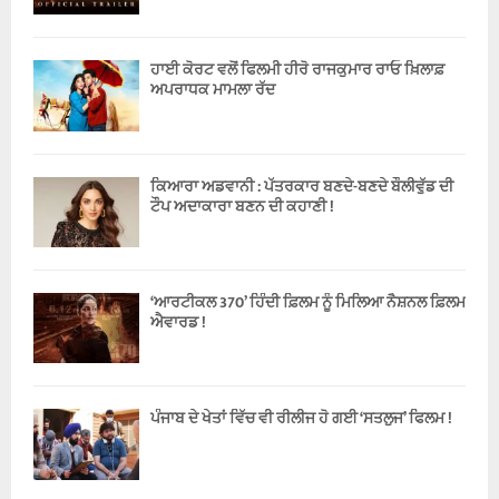
ਹਾਈ ਕੋਰਟ ਵਲੋਂ ਫਿਲਮੀ ਹੀਰੋ ਰਾਜਕੁਮਾਰ ਰਾਓ ਖ਼ਿਲਾਫ਼
ਅਪਰਾਧਕ ਮਾਮਲਾ ਰੱਦ
ਕਿਆਰਾ ਅਡਵਾਨੀ : ਪੱਤਰਕਾਰ ਬਣਦੇ-ਬਣਦੇ ਬੌਲੀਵੁੱਡ ਦੀ
ਟੌਪ ਅਦਾਕਾਰਾ ਬਣਨ ਦੀ ਕਹਾਣੀ !
‘ਆਰਟੀਕਲ 370’ ਹਿੰਦੀ ਫ਼ਿਲਮ ਨੂੰ ਮਿਲਿਆ ਨੈਸ਼ਨਲ ਫ਼ਿਲਮ
ਐਵਾਰਡ !
ਪੰਜਾਬ ਦੇ ਖੇਤਾਂ ਵਿੱਚ ਵੀ ਰੀਲੀਜ ਹੋ ਗਈ ‘ਸਤਲੁਜ’ ਫਿਲਮ !