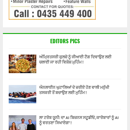
EDITORS PICS
ਅੰਮ੍ਰਿਤਸਰੀ ਕੁਲਚੇ ਨੂੰ ਜੀਆਈ ਟੈਗ ਦਿਵਾਉਣ ਲਈ
ਚਲਾਈ ਜਾ ਰਹੀ ਵਿਸ਼ੇਸ਼ ਮੁਹਿੰਮ !
ਔਨਲਾਈਨ ਘੁਟਾਲਿਆਂ ਦੇ ਜ਼ਰੀਏ ਹੋਣ ਵਾਲੀ ਮਨੁੱਖੀ
ਤਸਕਰੀ ਤੋਂ ਬਚਾਉਣ ਲਈ ਮੁਹਿੰਮ !
ਲਾ ਟਰੋਬ ਯੂਨੀ: ਦਾ AI ਬਿਜ਼ਨਸ ਸਟੂਡੀਓ, ਕਾਰੋਬਾਰਾਂ ਨੂੰ AI
ਨੂੰ ਵਰਤਣਾ ਸਿਖਾਏਗਾ !