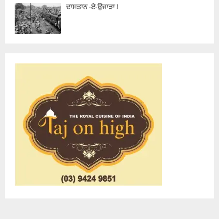
ਦਾਸਤਾਨ -ਏ-ਉਜਾੜਾ !