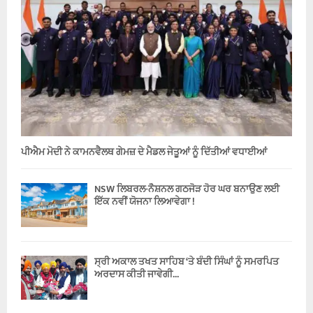
ਪੀਐਮ ਮੋਦੀ ਨੇ ਕਾਮਨਵੈਲਥ ਗੇਮਜ਼ ਦੇ ਮੈਡਲ ਜੇਤੂਆਂ ਨੂੰ ਦਿੱਤੀਆਂ ਵਧਾਈਆਂ
NSW ਲਿਬਰਲ-ਨੈਸ਼ਨਲ ਗਠਜੋੜ ਹੋਰ ਘਰ ਬਨਾਉਣ ਲਈ
ਇੱਕ ਨਵੀਂ ਯੋਜਨਾ ਲਿਆਵੇਗਾ !
ਸ੍ਰੀ ਅਕਾਲ ਤਖਤ ਸਾਹਿਬ ‘ਤੇ ਬੰਦੀ ਸਿੰਘਾਂ ਨੂੰ ਸਮਰਪਿਤ
ਅਰਦਾਸ ਕੀਤੀ ਜਾਵੇਗੀ...