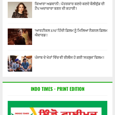
ਕਿਆਰਾ ਅਡਵਾਨੀ : ਪੱਤਰਕਾਰ ਬਣਦੇ-ਬਣਦੇ ਬੌਲੀਵੁੱਡ ਦੀ
ਟੌਪ ਅਦਾਕਾਰਾ ਬਣਨ ਦੀ ਕਹਾਣੀ !
‘ਆਰਟੀਕਲ 370’ ਹਿੰਦੀ ਫ਼ਿਲਮ ਨੂੰ ਮਿਲਿਆ ਨੈਸ਼ਨਲ ਫ਼ਿਲਮ
ਐਵਾਰਡ !
ਪੰਜਾਬ ਦੇ ਖੇਤਾਂ ਵਿੱਚ ਵੀ ਰੀਲੀਜ ਹੋ ਗਈ ‘ਸਤਲੁਜ’ ਫਿਲਮ !
INDO TIMES - PRINT EDITION