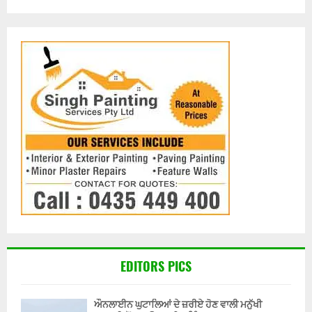
EDITORS PICS
ਔਨਲਾਈਨ ਘੁਟਾਲਿਆਂ ਦੇ ਜ਼ਰੀਏ ਹੋਣ ਵਾਲੀ ਮਨੁੱਖੀ