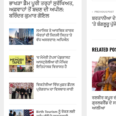
ਭਾਖੜਾ ਡੈਮ ਪੂਰੀ ਤਰ੍ਹਾਂ ਸੁਰੱਖਿਅਤ,
ਅਫ਼ਵਾਹਾਂ ਤੋਂ ਬਚਣ ਦੀ ਅਪੀਲ:
PREVIOUS POST
ਬਰਿੰਦਰ ਕੁਮਾਰ ਗੋਇਲ
ਬਰਤਾਨੀਆ ਦੇ 
’ਤੇ ਬੰਗਲੂਰੂ ਪੁੱਜ
ਸਮਾਜਿਕ ਤੇ ਆਰਥਿਕ ਕਾਰਕ
ਔਰਤਾਂ ਦੀ ਜਿਨਸੀ ਸਿਹਤ ‘ਤੇ
ਵੱਧ ਅਸਰਦਾਰ: ਅਧਿਐਨ
RELATED PO
‘ਦ ਮੈਮੋਰੀ ਟੇਪਸ’ ਪੋਡਕਾਸਟ
ਆਸਟ੍ਰੇਲੀਆ ਦੀ ਮੌਖਿਕ
ਇਤਿਹਾਸਕ ਵਿਰਾਸਤ ਹੈ
ਵਿਕਟੋਰੀਆ ਵਿੱਚ ਮੁਫ਼ਤ ਡੈਂਟਲ
ਪ੍ਰੋਗਰਾਮ ਦਾ ਵਿਸਥਾਰ ਜਾਰੀ
ਰਣਬੀਰ ਕਪੂਰ 
ਗ੍ਰਲਫਰੈਂਡ ਦੇ ਸ
ਆਲੀਆ
Birth Tourism ਨੂੰ ਰੋਕਣ ਲਈ