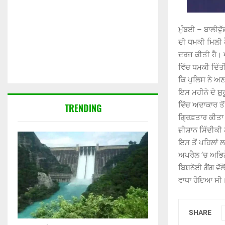
ਮੁੰਬਈ – ਬਾਲੀਵੁ
ਦੀ ਧਮਕੀ ਮਿਲੀ 
ਦਰਜ ਕੀਤੀ ਹੈ। ਅ
ਵਿੱਚ ਧਮਕੀ ਦਿੱਤੀ
ਕਿ ਪੁਲਿਸ ਨੇ ਅ
ਇਸ ਮਹੀਨੇ ਦੇ ਸ਼ੁ
ਵਿੱਚ ਅਦਾਕਾਰ ਤੋ
TRENDING
ਗਿ੍ਰਫ਼ਤਾਰ ਕੀਤਾ 
ਜ਼ੀਸ਼ਾਨ ਸਿੱਦੀਕੀ ਨ
ਇਸ ਤੋਂ ਪਹਿਲਾਂ ਲ
ਅਪਰੈਲ ’ਚ ਅਭਿਨੇ
ਬਿਸ਼ਨੋਈ ਗੈਂਗ ਵੱ
ਵਾਧਾ ਹੋਇਆ ਸੀ
SHARE