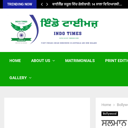
ਥਾਈਲੈਂਡ ਸਕੂਲ ਵਿੱਚ ਗੋਲੀਬਾਰੀ: 14 ਸਾਲਾ ਵਿਦਿਆਰਥੀ…
TRENDING NOW
HOME
ABOUT US
MATRIMONIALS
PRINT EDIT
GALLERY
Home
Bollyw
Bollywood
ਸਲਮਾਨ ਖ