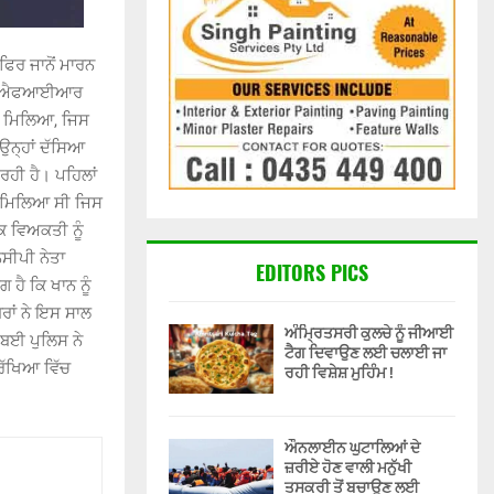
ਫਿਰ ਜਾਨੋਂ ਮਾਰਨ
ਖ਼ਿਲਾਫ਼ ਐਫਆਈਆਰ
ਹਾ ਮਿਲਿਆ, ਜਿਸ
 ਉਨ੍ਹਾਂ ਦੱਸਿਆ
ਰਹੀ ਹੈ। ਪਹਿਲਾਂ
ੇਸ਼ ਮਿਲਿਆ ਸੀ ਜਿਸ
ਕ ਵਿਅਕਤੀ ਨੂੰ
ਨਸੀਪੀ ਨੇਤਾ
EDITORS PICS
 ਹੈ ਕਿ ਖਾਨ ਨੂੰ
ਬਰਾਂ ਨੇ ਇਸ ਸਾਲ
ਅੰਮ੍ਰਿਤਸਰੀ ਕੁਲਚੇ ਨੂੰ ਜੀਆਈ
ੰਬਈ ਪੁਲਿਸ ਨੇ
ਟੈਗ ਦਿਵਾਉਣ ਲਈ ਚਲਾਈ ਜਾ
ੁਰੱਖਿਆ ਵਿੱਚ
ਰਹੀ ਵਿਸ਼ੇਸ਼ ਮੁਹਿੰਮ !
ਔਨਲਾਈਨ ਘੁਟਾਲਿਆਂ ਦੇ
ਜ਼ਰੀਏ ਹੋਣ ਵਾਲੀ ਮਨੁੱਖੀ
ਤਸਕਰੀ ਤੋਂ ਬਚਾਉਣ ਲਈ