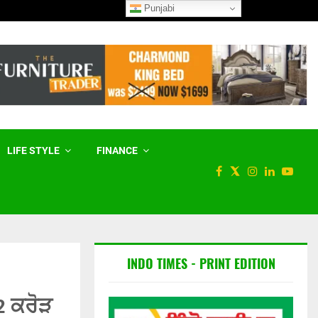
Punjabi
ਮੇਟਾ ਨੂੰ ਅਮਰੀਕੀ ਅਦਾਲਤ ਨੇ 567
LIFE STYLE
FINANCE
INDO TIMES - PRINT EDITION
2 ਕਰੋੜ