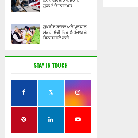
ਟਰੰਪ ਵੱਲੋਂ ਦੋ ਕਾਰਜਕਾਰੀ
ਹੁਕਮਾਂ ‘ਤੇ ਦਸਤਖਤ
ਸੁਖਬੀਰ ਬਾਦਲ ਅਤੇ ਪ੍ਰਧਾਨ
ਮੰਤਰੀ ਮੋਦੀ ਵਿਚਾਲੇ ਪੰਜਾਬ ਦੇ
ਵਿਕਾਸ ਸਣੇ ਕਈ...
STAY IN TOUCH