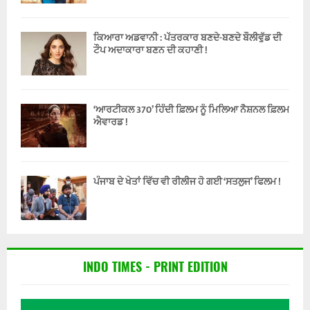
ਕਿਆਰਾ ਅਡਵਾਨੀ : ਪੱਤਰਕਾਰ ਬਣਦੇ-ਬਣਦੇ ਬੌਲੀਵੁੱਡ ਦੀ
ਟੌਪ ਅਦਾਕਾਰਾ ਬਣਨ ਦੀ ਕਹਾਣੀ !
‘ਆਰਟੀਕਲ 370’ ਹਿੰਦੀ ਫ਼ਿਲਮ ਨੂੰ ਮਿਲਿਆ ਨੈਸ਼ਨਲ ਫ਼ਿਲਮ
ਐਵਾਰਡ !
ਪੰਜਾਬ ਦੇ ਖੇਤਾਂ ਵਿੱਚ ਵੀ ਰੀਲੀਜ ਹੋ ਗਈ ‘ਸਤਲੁਜ’ ਫਿਲਮ !
INDO TIMES - PRINT EDITION