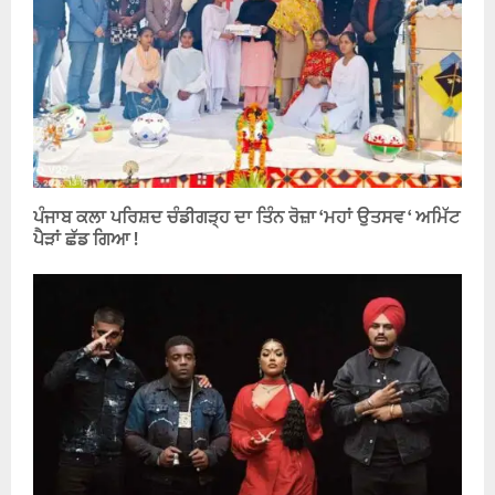
ਪੰਜਾਬ ਕਲਾ ਪਰਿਸ਼ਦ ਚੰਡੀਗੜ੍ਹ ਦਾ ਤਿੰਨ ਰੋਜ਼ਾ ‘ਮਹਾਂ ਉਤਸਵ ‘ ਅਮਿੱਟ
ਪੈੜਾਂ ਛੱਡ ਗਿਆ !