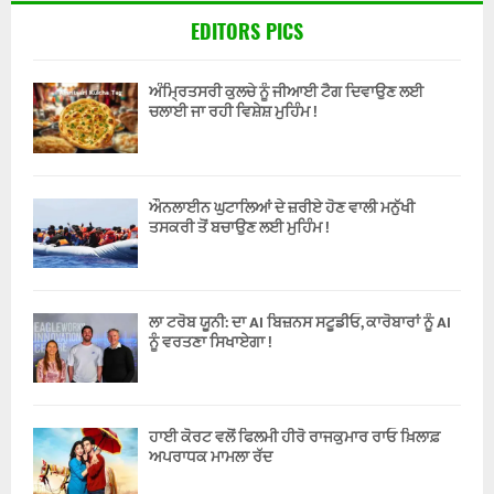
EDITORS PICS
ਅੰਮ੍ਰਿਤਸਰੀ ਕੁਲਚੇ ਨੂੰ ਜੀਆਈ ਟੈਗ ਦਿਵਾਉਣ ਲਈ
ਚਲਾਈ ਜਾ ਰਹੀ ਵਿਸ਼ੇਸ਼ ਮੁਹਿੰਮ !
ਔਨਲਾਈਨ ਘੁਟਾਲਿਆਂ ਦੇ ਜ਼ਰੀਏ ਹੋਣ ਵਾਲੀ ਮਨੁੱਖੀ
ਤਸਕਰੀ ਤੋਂ ਬਚਾਉਣ ਲਈ ਮੁਹਿੰਮ !
ਲਾ ਟਰੋਬ ਯੂਨੀ: ਦਾ AI ਬਿਜ਼ਨਸ ਸਟੂਡੀਓ, ਕਾਰੋਬਾਰਾਂ ਨੂੰ AI
ਨੂੰ ਵਰਤਣਾ ਸਿਖਾਏਗਾ !
ਹਾਈ ਕੋਰਟ ਵਲੋਂ ਫਿਲਮੀ ਹੀਰੋ ਰਾਜਕੁਮਾਰ ਰਾਓ ਖ਼ਿਲਾਫ਼
ਅਪਰਾਧਕ ਮਾਮਲਾ ਰੱਦ