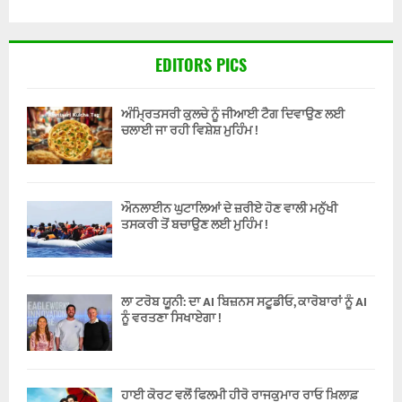
EDITORS PICS
ਅੰਮ੍ਰਿਤਸਰੀ ਕੁਲਚੇ ਨੂੰ ਜੀਆਈ ਟੈਗ ਦਿਵਾਉਣ ਲਈ
ਚਲਾਈ ਜਾ ਰਹੀ ਵਿਸ਼ੇਸ਼ ਮੁਹਿੰਮ !
ਔਨਲਾਈਨ ਘੁਟਾਲਿਆਂ ਦੇ ਜ਼ਰੀਏ ਹੋਣ ਵਾਲੀ ਮਨੁੱਖੀ
ਤਸਕਰੀ ਤੋਂ ਬਚਾਉਣ ਲਈ ਮੁਹਿੰਮ !
ਲਾ ਟਰੋਬ ਯੂਨੀ: ਦਾ AI ਬਿਜ਼ਨਸ ਸਟੂਡੀਓ, ਕਾਰੋਬਾਰਾਂ ਨੂੰ AI
ਨੂੰ ਵਰਤਣਾ ਸਿਖਾਏਗਾ !
ਹਾਈ ਕੋਰਟ ਵਲੋਂ ਫਿਲਮੀ ਹੀਰੋ ਰਾਜਕੁਮਾਰ ਰਾਓ ਖ਼ਿਲਾਫ਼