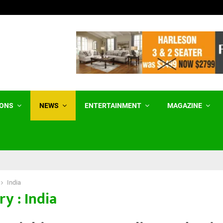
ਹੌਲੀਡੇਅ ਪਾਰਕ ‘ਚ ਅੱਗ ਤੋਂ ਬਾਅਦ ਕੈਰਾਵੈਨ…
IONS
NEWS
ENTERTAINMENT
MAGAZINE
India
y : India