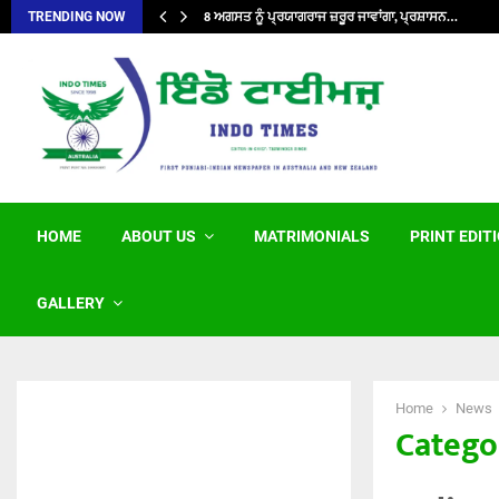
8 ਅਗਸਤ ਨੂੰ ਪ੍ਰਯਾਗਰਾਜ ਜ਼ਰੂਰ ਜਾਵਾਂਗਾ, ਪ੍ਰਸ਼ਾਸਨ…
TRENDING NOW
HOME
ABOUT US
MATRIMONIALS
PRINT EDIT
GALLERY
Home
News
Categor