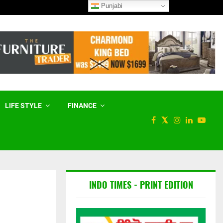
Punjabi
ਕਲੋਜ਼ਿੰਗ ਦ ਗੈਪ ਟੀਚਿਆਂ ‘ਚ ਨਿਰਾਸ਼
LIFE STYLE
FINANCE
INDO TIMES - PRINT EDITION