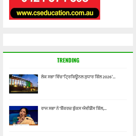
TRENDING
ਲੋਕ ਸਭਾ ਵਿੱਚ ‘ਟ੍ਰਿਬਿਊਨਲ ਸੁਧਾਰ ਬਿੱਲ 2026’...
ਰਾਜ ਸਭਾ ਨੇ ‘ਬੈਂਕਰਜ਼ ਬੁੱਕਸ ਐਵੀਡੈਂਸ ਬਿੱਲ,...