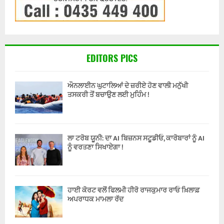
EDITORS PICS
ਔਨਲਾਈਨ ਘੁਟਾਲਿਆਂ ਦੇ ਜ਼ਰੀਏ ਹੋਣ ਵਾਲੀ ਮਨੁੱਖੀ
ਤਸਕਰੀ ਤੋਂ ਬਚਾਉਣ ਲਈ ਮੁਹਿੰਮ !
ਲਾ ਟਰੋਬ ਯੂਨੀ: ਦਾ AI ਬਿਜ਼ਨਸ ਸਟੂਡੀਓ, ਕਾਰੋਬਾਰਾਂ ਨੂੰ AI
ਨੂੰ ਵਰਤਣਾ ਸਿਖਾਏਗਾ !
ਹਾਈ ਕੋਰਟ ਵਲੋਂ ਫਿਲਮੀ ਹੀਰੋ ਰਾਜਕੁਮਾਰ ਰਾਓ ਖ਼ਿਲਾਫ਼
ਅਪਰਾਧਕ ਮਾਮਲਾ ਰੱਦ