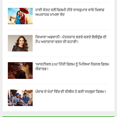
ਹਾਈ ਕੋਰਟ ਵਲੋਂ ਫਿਲਮੀ ਹੀਰੋ ਰਾਜਕੁਮਾਰ ਰਾਓ ਖ਼ਿਲਾਫ਼
ਅਪਰਾਧਕ ਮਾਮਲਾ ਰੱਦ
ਕਿਆਰਾ ਅਡਵਾਨੀ : ਪੱਤਰਕਾਰ ਬਣਦੇ-ਬਣਦੇ ਬੌਲੀਵੁੱਡ ਦੀ
ਟੌਪ ਅਦਾਕਾਰਾ ਬਣਨ ਦੀ ਕਹਾਣੀ !
‘ਆਰਟੀਕਲ 370’ ਹਿੰਦੀ ਫ਼ਿਲਮ ਨੂੰ ਮਿਲਿਆ ਨੈਸ਼ਨਲ ਫ਼ਿਲਮ
ਐਵਾਰਡ !
ਪੰਜਾਬ ਦੇ ਖੇਤਾਂ ਵਿੱਚ ਵੀ ਰੀਲੀਜ ਹੋ ਗਈ ‘ਸਤਲੁਜ’ ਫਿਲਮ !