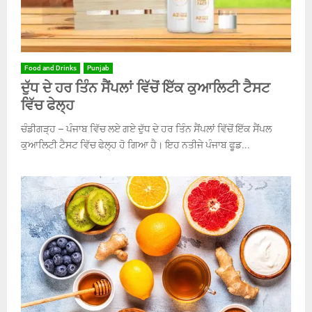
Food and Drinks
Punjab
ਦੁੱਧ ਦੇ ਹਰ ਤਿੰਨ ਸੈਂਪਲਾਂ ਵਿੱਚੋਂ ਇੱਕ ਕੁਆਲਿਟੀ ਟੈਸਟ
ਵਿੱਚ ਫੇਲ੍ਹ
ਚੰਡੀਗੜ੍ਹ – ਪੰਜਾਬ ਵਿੱਚ ਲਏ ਗਏ ਦੁੱਧ ਦੇ ਹਰ ਤਿੰਨ ਸੈਂਪਲਾਂ ਵਿੱਚੋਂ ਇੱਕ ਸੈਂਪਲ
ਕੁਆਲਿਟੀ ਟੈਸਟ ਵਿੱਚ ਫੇਲ੍ਹ ਹੋ ਗਿਆ ਹੈ। ਇਹ ਨਤੀਜੇ ਪੰਜਾਬ ਫੂਡ...