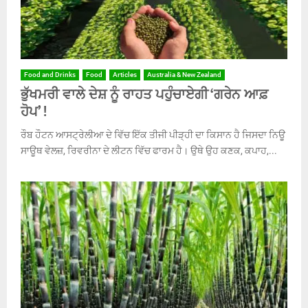
Food and Drinks
Food
Articles
Australia & New Zealand
ਭੁੱਖਮਰੀ ਵਾਲੇ ਦੇਸ਼ ਨੂੰ ਰਾਹਤ ਪਹੁੰਚਾਏਗੀ ‘ਗਰੇਨ ਆਫ਼
ਹੋਪ’ !
ਰੌਬ ਹੌਟਨ ਆਸਟ੍ਰੇਲੀਆ ਦੇ ਵਿੱਚ ਇੱਕ ਤੀਜੀ ਪੀੜ੍ਹੀ ਦਾ ਕਿਸਾਨ ਹੈ ਜਿਸਦਾ ਨਿਊ
ਸਾਊਥ ਵੇਲਜ਼, ਰਿਵਰੀਨਾ ਦੇ ਲੀਟਨ ਵਿੱਚ ਫਾਰਮ ਹੈ। ਉਥੇ ਉਹ ਕਣਕ, ਕਪਾਹ,...