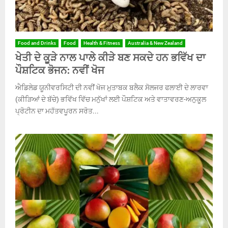
Food and Drinks
Food
Health & Fitness
Australia & New Zealand
ਖੇਤੀ ਦੇ ਕੂੜੇ ਨਾਲ ਪਾਲੇ ਕੀੜੇ ਬਣ ਸਕਦੇ ਹਨ ਭਵਿੱਖ ਦਾ
ਪੌਸ਼ਟਿਕ ਭੋਜਨ: ਨਵੀਂ ਖੋਜ
ਐਡਿਲੇਡ ਯੂਨੀਵਰਸਿਟੀ ਦੀ ਨਵੀਂ ਖੋਜ ਮੁਤਾਬਕ ਬਲੈਕ ਸੋਲਜਰ ਫਲਾਈ ਦੇ ਲਾਰਵਾ
(ਕੀੜਿਆਂ ਦੇ ਬੱਚੇ) ਭਵਿੱਖ ਵਿੱਚ ਮਨੁੱਖਾਂ ਲਈ ਪੌਸ਼ਟਿਕ ਅਤੇ ਵਾਤਾਵਰਣ-ਅਨੁਕੂਲ
ਪ੍ਰੋਟੀਨ ਦਾ ਮਹੱਤਵਪੂਰਨ ਸਰੋਤ...