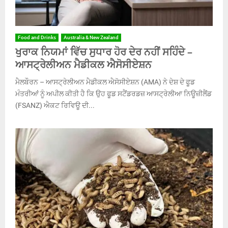
Food and Drinks
Australia & New Zealand
ਖੁਰਾਕ ਨਿਯਮਾਂ ਵਿੱਚ ਸੁਧਾਰ ਹੋਰ ਦੇਰ ਨਹੀਂ ਸਹਿੰਦੇ –
ਆਸਟ੍ਰੇਲੀਅਨ ਮੈਡੀਕਲ ਐਸੋਸੀਏਸ਼ਨ
ਮੈਲਬੌਰਨ – ਆਸਟ੍ਰੇਲੀਅਨ ਮੈਡੀਕਲ ਐਸੋਸੀਏਸ਼ਨ (AMA) ਨੇ ਦੇਸ਼ ਦੇ ਫੂਡ
ਮੰਤਰੀਆਂ ਨੂੰ ਅਪੀਲ ਕੀਤੀ ਹੈ ਕਿ ਉਹ ਫੂਡ ਸਟੈਂਡਰਡਜ਼ ਆਸਟ੍ਰੇਲੀਆ ਨਿਊਜ਼ੀਲੈਂਡ
(FSANZ) ਐਕਟ ਰਿਵਿਊ ਦੀ...