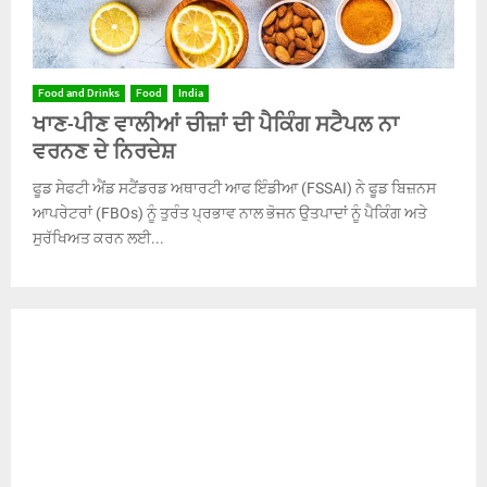
Food and Drinks
Food
India
ਖਾਣ-ਪੀਣ ਵਾਲੀਆਂ ਚੀਜ਼ਾਂ ਦੀ ਪੈਕਿੰਗ ਸਟੈਪਲ ਨਾ
ਵਰਨਣ ਦੇ ਨਿਰਦੇਸ਼
ਫੂਡ ਸੇਫਟੀ ਐਂਡ ਸਟੈਂਡਰਡ ਅਥਾਰਟੀ ਆਫ ਇੰਡੀਆ (FSSAI) ਨੇ ਫੂਡ ਬਿਜ਼ਨਸ
ਆਪਰੇਟਰਾਂ (FBOs) ਨੂੰ ਤੁਰੰਤ ਪ੍ਰਭਾਵ ਨਾਲ ਭੋਜਨ ਉਤਪਾਦਾਂ ਨੂੰ ਪੈਕਿੰਗ ਅਤੇ
ਸੁਰੱਖਿਅਤ ਕਰਨ ਲਈ...