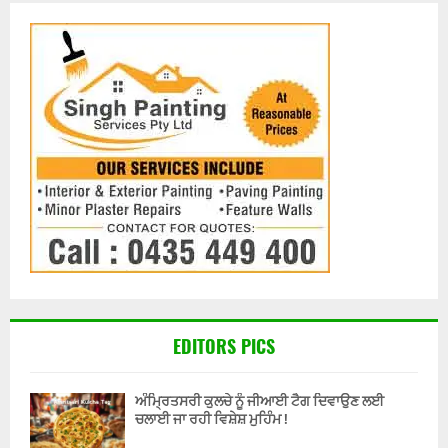
EDITORS PICS
ਅੰਮ੍ਰਿਤਸਰੀ ਕੁਲਚੇ ਨੂੰ ਜੀਆਈ ਟੈਗ ਦਿਵਾਉਣ ਲਈ
ਚਲਾਈ ਜਾ ਰਹੀ ਵਿਸ਼ੇਸ਼ ਮੁਹਿੰਮ !