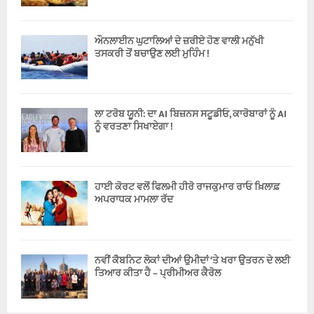
ਔਨਲਾਈਨ ਘੁਟਾਲਿਆਂ ਦੇ ਜ਼ਰੀਏ ਹੋਣ ਵਾਲੀ ਮਨੁੱਖੀ
ਤਸਕਰੀ ਤੋਂ ਬਚਾਉਣ ਲਈ ਮੁਹਿੰਮ !
ਲਾ ਟਰੋਬ ਯੂਨੀ: ਦਾ AI ਬਿਜ਼ਨਸ ਸਟੂਡੀਓ, ਕਾਰੋਬਾਰਾਂ ਨੂੰ AI
ਨੂੰ ਵਰਤਣਾ ਸਿਖਾਏਗਾ !
ਹਾਈ ਕੋਰਟ ਵਲੋਂ ਫਿਲਮੀ ਹੀਰੋ ਰਾਜਕੁਮਾਰ ਰਾਓ ਖ਼ਿਲਾਫ਼
ਅਪਰਾਧਕ ਮਾਮਲਾ ਰੱਦ
ਨਵੀਂ ਕੈਬਨਿਟ ਲੋਕਾਂ ਦੀਆਂ ਉਮੀਦਾਂ ‘ਤੇ ਖਰਾ ਉਤਰਨ ਦੇ ਲਈ
ਤਿਆਰ ਕੀਤਾ ਹੈ – ਪ੍ਰੀਮੀਅਰ ਕੈਰੋਲ