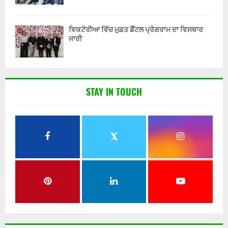
ਵਿਕਟੋਰੀਆ ਵਿੱਚ ਮੁਫ਼ਤ ਡੈਂਟਲ ਪ੍ਰੋਗਰਾਮ ਦਾ ਵਿਸਥਾਰ
ਜਾਰੀ
STAY IN TOUCH