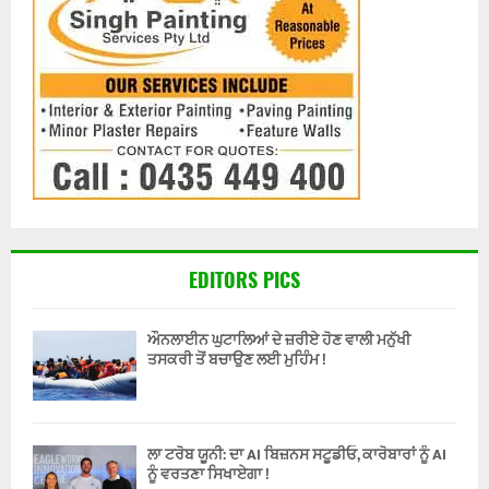
EDITORS PICS
ਔਨਲਾਈਨ ਘੁਟਾਲਿਆਂ ਦੇ ਜ਼ਰੀਏ ਹੋਣ ਵਾਲੀ ਮਨੁੱਖੀ
ਤਸਕਰੀ ਤੋਂ ਬਚਾਉਣ ਲਈ ਮੁਹਿੰਮ !
ਲਾ ਟਰੋਬ ਯੂਨੀ: ਦਾ AI ਬਿਜ਼ਨਸ ਸਟੂਡੀਓ, ਕਾਰੋਬਾਰਾਂ ਨੂੰ AI
ਨੂੰ ਵਰਤਣਾ ਸਿਖਾਏਗਾ !