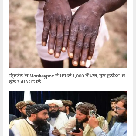
ਬ੍ਰਿਟੇਨ ‘ਚ Monkeypox ਦੇ ਮਾਮਲੇ 1,000 ਤੋਂ ਪਾਰ, ਹੁਣ ਦੁਨੀਆ ‘ਚ
ਕੁੱਲ 3,413 ਮਾਮਲੇ