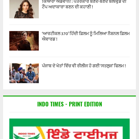
ਕਿਆਰਾ ਅਡਵਾਨੀ : ਪੱਤਰਕਾਰ ਬਣਦੇ-ਬਣਦੇ ਬੌਲੀਵੁੱਡ ਦੀ
ਟੌਪ ਅਦਾਕਾਰਾ ਬਣਨ ਦੀ ਕਹਾਣੀ !
‘ਆਰਟੀਕਲ 370’ ਹਿੰਦੀ ਫ਼ਿਲਮ ਨੂੰ ਮਿਲਿਆ ਨੈਸ਼ਨਲ ਫ਼ਿਲਮ
ਐਵਾਰਡ !
ਪੰਜਾਬ ਦੇ ਖੇਤਾਂ ਵਿੱਚ ਵੀ ਰੀਲੀਜ ਹੋ ਗਈ ‘ਸਤਲੁਜ’ ਫਿਲਮ !
INDO TIMES - PRINT EDITION