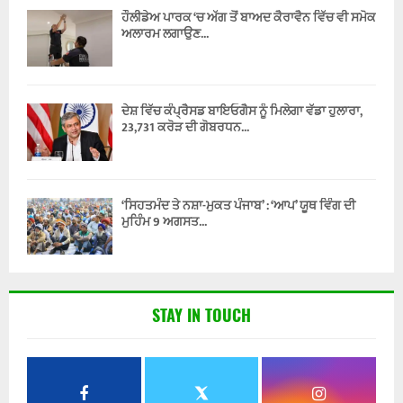
ਹੌਲੀਡੇਅ ਪਾਰਕ ‘ਚ ਅੱਗ ਤੋਂ ਬਾਅਦ ਕੈਰਾਵੈਨ ਵਿੱਚ ਵੀ ਸਮੋਕ
ਅਲਾਰਮ ਲਗਾਉਣ...
ਦੇਸ਼ ਵਿੱਚ ਕੰਪ੍ਰੈਸਡ ਬਾਇਓਗੈਸ ਨੂੰ ਮਿਲੇਗਾ ਵੱਡਾ ਹੁਲਾਰਾ,
23,731 ਕਰੋੜ ਦੀ ਗੋਬਰਧਨ...
‘ਸਿਹਤਮੰਦ ਤੇ ਨਸ਼ਾ-ਮੁਕਤ ਪੰਜਾਬ’ : ‘ਆਪ’ ਯੂਥ ਵਿੰਗ ਦੀ
ਮੁਹਿੰਮ 9 ਅਗਸਤ...
STAY IN TOUCH