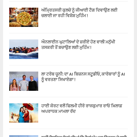
ਅੰਮ੍ਰਿਤਸਰੀ ਕੁਲਚੇ ਨੂੰ ਜੀਆਈ ਟੈਗ ਦਿਵਾਉਣ ਲਈ
ਚਲਾਈ ਜਾ ਰਹੀ ਵਿਸ਼ੇਸ਼ ਮੁਹਿੰਮ !
ਔਨਲਾਈਨ ਘੁਟਾਲਿਆਂ ਦੇ ਜ਼ਰੀਏ ਹੋਣ ਵਾਲੀ ਮਨੁੱਖੀ
ਤਸਕਰੀ ਤੋਂ ਬਚਾਉਣ ਲਈ ਮੁਹਿੰਮ !
ਲਾ ਟਰੋਬ ਯੂਨੀ: ਦਾ AI ਬਿਜ਼ਨਸ ਸਟੂਡੀਓ, ਕਾਰੋਬਾਰਾਂ ਨੂੰ AI
ਨੂੰ ਵਰਤਣਾ ਸਿਖਾਏਗਾ !
ਹਾਈ ਕੋਰਟ ਵਲੋਂ ਫਿਲਮੀ ਹੀਰੋ ਰਾਜਕੁਮਾਰ ਰਾਓ ਖ਼ਿਲਾਫ਼
ਅਪਰਾਧਕ ਮਾਮਲਾ ਰੱਦ