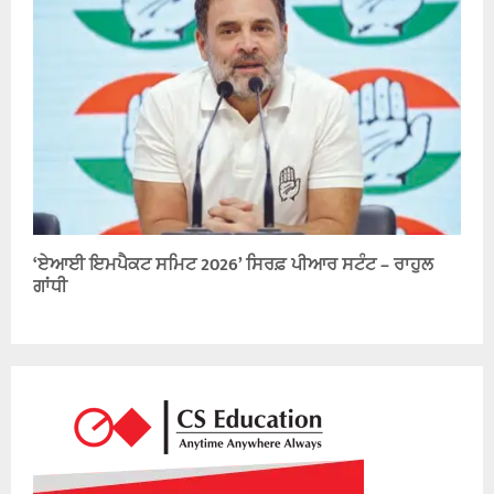
‘ਏਆਈ ਇਮਪੈਕਟ ਸਮਿਟ 2026’ ਸਿਰਫ਼ ਪੀਆਰ ਸਟੰਟ – ਰਾਹੁਲ
ਗਾਂਧੀ