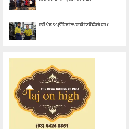
ਨਵੀਂ ਖੋਜ: ਅਪ੍ਰੈਂਟਿਸ ਸਿਖਲਾਈ ਕਿਉਂ ਛੱਡਦੇ ਹਨ ?