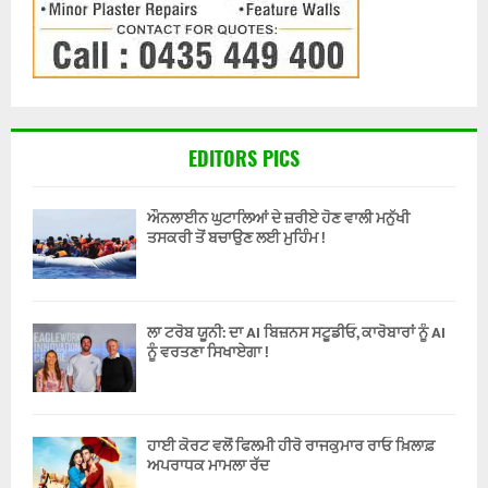
EDITORS PICS
ਔਨਲਾਈਨ ਘੁਟਾਲਿਆਂ ਦੇ ਜ਼ਰੀਏ ਹੋਣ ਵਾਲੀ ਮਨੁੱਖੀ
ਤਸਕਰੀ ਤੋਂ ਬਚਾਉਣ ਲਈ ਮੁਹਿੰਮ !
ਲਾ ਟਰੋਬ ਯੂਨੀ: ਦਾ AI ਬਿਜ਼ਨਸ ਸਟੂਡੀਓ, ਕਾਰੋਬਾਰਾਂ ਨੂੰ AI
ਨੂੰ ਵਰਤਣਾ ਸਿਖਾਏਗਾ !
ਹਾਈ ਕੋਰਟ ਵਲੋਂ ਫਿਲਮੀ ਹੀਰੋ ਰਾਜਕੁਮਾਰ ਰਾਓ ਖ਼ਿਲਾਫ਼
ਅਪਰਾਧਕ ਮਾਮਲਾ ਰੱਦ