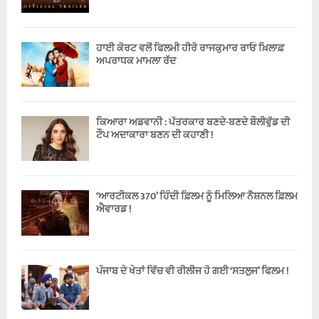
ਹਾਈ ਕੋਰਟ ਵਲੋਂ ਫਿਲਮੀ ਹੀਰੋ ਰਾਜਕੁਮਾਰ ਰਾਓ ਖ਼ਿਲਾਫ਼
ਅਪਰਾਧਕ ਮਾਮਲਾ ਰੱਦ
ਕਿਆਰਾ ਅਡਵਾਨੀ : ਪੱਤਰਕਾਰ ਬਣਦੇ-ਬਣਦੇ ਬੌਲੀਵੁੱਡ ਦੀ
ਟੌਪ ਅਦਾਕਾਰਾ ਬਣਨ ਦੀ ਕਹਾਣੀ !
‘ਆਰਟੀਕਲ 370’ ਹਿੰਦੀ ਫ਼ਿਲਮ ਨੂੰ ਮਿਲਿਆ ਨੈਸ਼ਨਲ ਫ਼ਿਲਮ
ਐਵਾਰਡ !
ਪੰਜਾਬ ਦੇ ਖੇਤਾਂ ਵਿੱਚ ਵੀ ਰੀਲੀਜ ਹੋ ਗਈ ‘ਸਤਲੁਜ’ ਫਿਲਮ !