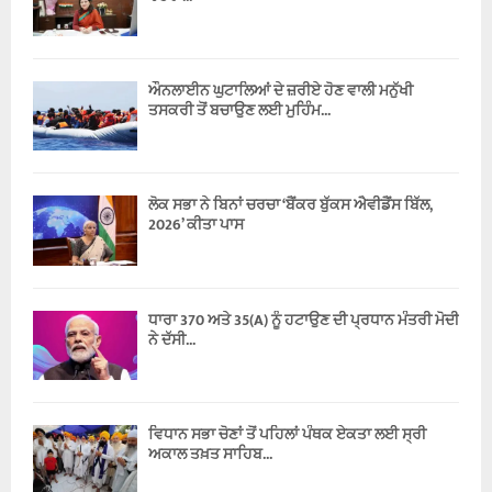
ਔਨਲਾਈਨ ਘੁਟਾਲਿਆਂ ਦੇ ਜ਼ਰੀਏ ਹੋਣ ਵਾਲੀ ਮਨੁੱਖੀ
ਤਸਕਰੀ ਤੋਂ ਬਚਾਉਣ ਲਈ ਮੁਹਿੰਮ...
ਲੋਕ ਸਭਾ ਨੇ ਬਿਨਾਂ ਚਰਚਾ ‘ਬੈਂਕਰ ਬੁੱਕਸ ਐਵੀਡੈਂਸ ਬਿੱਲ,
2026’ ਕੀਤਾ ਪਾਸ
ਧਾਰਾ 370 ਅਤੇ 35(A) ਨੂੰ ਹਟਾਉਣ ਦੀ ਪ੍ਰਧਾਨ ਮੰਤਰੀ ਮੋਦੀ
ਨੇ ਦੱਸੀ...
ਵਿਧਾਨ ਸਭਾ ਚੋਣਾਂ ਤੋਂ ਪਹਿਲਾਂ ਪੰਥਕ ਏਕਤਾ ਲਈ ਸ੍ਰੀ
ਅਕਾਲ ਤਖ਼ਤ ਸਾਹਿਬ...