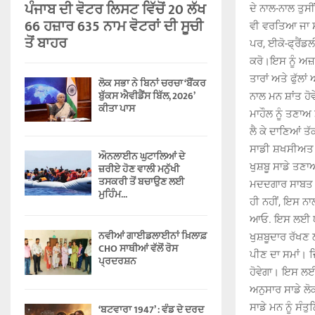
ਪੰਜਾਬ ਦੀ ਵੋਟਰ ਲਿਸਟ ਵਿੱਚੋਂ 20 ਲੱਖ
ਦੇ ਨਾਲ-ਨਾਲ ਤੁਸੀਂ
66 ਹਜ਼ਾਰ 635 ਨਾਮ ਵੋਟਰਾਂ ਦੀ ਸੂਚੀ
ਵੀ ਵਰਤਿਆ ਜਾ ਸਕ
ਤੋਂ ਬਾਹਰ
ਪਰ, ਈਕੋ-ਫ੍ਰੈਂਡ
ਕਰੋ।ਇਸ ਨੂੰ ਅਜ਼ਮ
ਤਾਰਾਂ ਅਤੇ ਫੁੱਲ
ਲੋਕ ਸਭਾ ਨੇ ਬਿਨਾਂ ਚਰਚਾ ‘ਬੈਂਕਰ
ਬੁੱਕਸ ਐਵੀਡੈਂਸ ਬਿੱਲ, 2026’
ਨਾਲ ਮਨ ਸ਼ਾਂਤ ਹ
ਕੀਤਾ ਪਾਸ
ਮਾਹੌਲ ਨੂੰ ਤਣਾਅ 
ਲੈ ਕੇ ਦਾਣਿਆਂ ਤੱ
ਸਾਡੀ ਸ਼ਖਸੀਅਤ 
ਔਨਲਾਈਨ ਘੁਟਾਲਿਆਂ ਦੇ
ਖੁਸ਼ਬੂ ਸਾਡੇ ਤਣਾ
ਜ਼ਰੀਏ ਹੋਣ ਵਾਲੀ ਮਨੁੱਖੀ
ਤਸਕਰੀ ਤੋਂ ਬਚਾਉਣ ਲਈ
ਮਦਦਗਾਰ ਸਾਬਤ ਹੋ
ਮੁਹਿੰਮ...
ਹੀ ਨਹੀਂ, ਇਸ ਨਾ
ਆਓ. ਇਸ ਲਈ ਯਕੀਨ
ਨਵੀਆਂ ਗਾਈਡਲਾਈਨਾਂ ਖ਼ਿਲਾਫ਼
ਖੁਸ਼ਬੂਦਾਰ ਰੱਖ
CHO ਸਾਥੀਆਂ ਵੱਲੋਂ ਰੋਸ
ਪੀਣ ਦਾ ਸਮਾਂ। ਜ
ਪ੍ਰਦਰਸ਼ਨ
ਹੋਵੇਗਾ। ਇਸ ਲਈ
ਅਨੁਸਾਰ ਸਾਡੇ ਲੋ
ਸਾਡੇ ਮਨ ਨੂੰ ਸੰ
‘ਬਟਵਾਰਾ 1947’ : ਵੰਡ ਦੇ ਦਰਦ