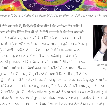
ੀਵਾਲੀ ਦੇ ਤਿਉਹਾਰ ਮੌਕੇ ਇੱਕ ਔਰਤ ਰੰਗੋਲੀ ਉੱਤੇ ਮਿੱਟੀ ਦਾ ਦੀਵਾ ਜਗਾਉਂਦੀ ਹੋਈ। (ਫੋਟੋ: ਏ ਐਨ ਆ
ਵਾਲੀ ਨੇੜੇ ਆ ਰਹੀ ਹੈ, ਤਿਉਂ-ਤਿਉਂ ਇਸ ਦੀਆਂ ਤਿਆਰੀਆਂ ਵੱਧ ਰਹੀਆਂ
ਲ ਹੀ ਇੱਕ ਚਿੰਤਾ ਇਹ ਵੀ ਡੂੰਘੀ ਹੁੰਦੀ ਜਾ ਰਹੀ ਹੈ ਕਿ ਇਸ ਵਾਰ ਵੀ
ਰ ਕਿੰਨਾ ਵਧੇਗਾ? ਪ੍ਰਦੂਸ਼ਣ ਦੀ ਇਸ ਚਿੰਤਾ ਨੂੰ ਅਚਾਨਕ ਖਾਰਜ ਨਹੀਂ
 ਪਰ ਇਸ ਨੂੰ ਘਟਾਉਣ ਲਈ ਸਮਝਦਾਰ ਕਦਮ ਜ਼ਰੂਰ ਚੁੱਕੇ ਜਾ ਸਕਦੇ ਹਨ।
ੂੰ ਦੀਵਾਲੀ ਮਨਾਉਣ ਦੇ ਤਰੀਕੇ ਅਤੇ ਮੂਡ ਦੋਹਾਂ ‘ਚ ਬਦਲਾਅ ਕਰਨਾ
ਾਨੂੰ ਇਸਦੀ ਸ਼ੁਰੂਆਤ ਆਪਣੇ ਘਰ ਤੋਂ ਕਰਨੀ ਪਵੇਗੀ। ਸਾਡੇ ਘਰ ਨੂੰ
਼ਨ ਕਰੋ। ਸ਼ਾਰਟਕੱਟ ਵਿੱਚ ਵਿਸ਼ਵਾਸ ਕਰੋ ਕਿ ਅਸੀਂ ਦੀਵਿਆਂ ਦਾ ਬਦਲ
ਲੇਖਕ: 
 ਮੋਮਬੱਤੀਆਂ ਅਤੇ ਦੀਵਿਆਂ ਵਰਗੀਆਂ ਰੌਸ਼ਨੀਆਂ ਨੇ ਹੁਣ ਸਾਡੀ ਦੀਵਾਲੀ
ਪਿ੍
਼ੁਰੂ ਕਰ ਦਿੱਤਾ ਹੈ। ਪਰ, ਕੀ ਤੁਸੀਂ ਕਦੇ ਸੋਚਿਆ ਹੈ ਕਿ ਅਸੀਂ ਸਰ੍ਹੋਂ ਦੇ ਤੇਲ
ਾਉਂਦੇ ਹਾਂ? ਇਹ ਛੋਟੇ ਦੀਵੇ ਨਾ ਸਿਰਫ ਰੋਸ਼ਨੀ ਪ੍ਰਦਾਨ ਕਰਦੇ ਹਨ ਬਲਕਿ ਪ੍ਰਦੂਸ਼ਣ ਅਤੇ ਕ
ਚਰੋਪੈਥ ਡਾ: ਰਾਜੇਸ਼ ਮਿਸ਼ਰਾ ਅਨੁਸਾਰ ਸਰ੍ਹੋਂ ਦੇ ਤੇਲ ਵਿੱਚ ਮੈਗਨੀਸ਼ੀਅਮ, ਟ੍ਰਾਈਗਲਿ
ਾਈਨੇਟ ਹੁੰਦਾ ਹੈ। ਐਲੇਲ ਕੀੜਿਆਂ ਨੂੰ ਆਪਣੇ ਵੱਲ ਆਕਰਸ਼ਿਤ ਕਰਦਾ ਹੈ। ਕੀ ਤੁਸੀਂ ਦ
ਦੇਖੇ ਹਨ?ਜੋ ਕਿ ਤੇਲ ਵਿੱਚ ਮੌਜੂਦ ਮੈਗਨੀਸ਼ੀਅਮ ਕਾਰਨ ਸੰਭਵ ਹੈ। ਜ਼ਹਿਰੀਲੇ ਤੱਤ ਭਾਰੀ ਹੋ
ੇ ਹਨ, ਹਵਾ ਹਲਕੀ ਹੋ ਜਾਂਦੀ ਹੈ ਅਤੇ ਅਸੀਂ ਆਸਾਨੀ ਨਾਲ ਸਾਹ ਲੈਣ ਦੇ ਯੋਗ ਹੋ ਜਾਂਦੇ ਹਾਂ। 