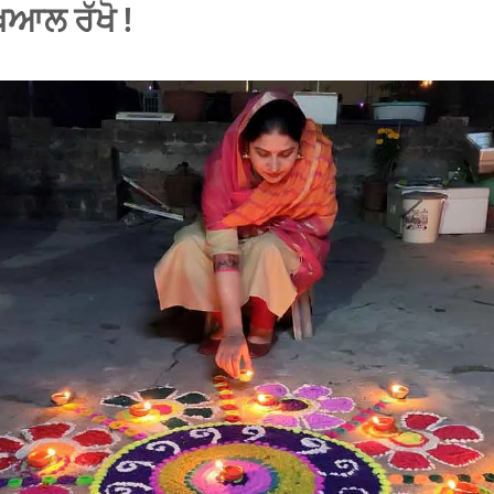
ਿਆਲ ਰੱਖੋ !