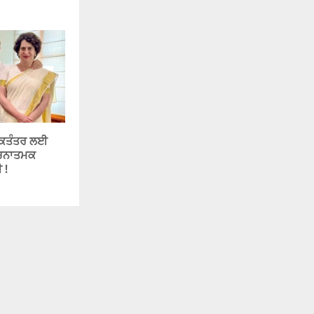
ੋਕਤੰਤਰ ਲਈ
 ਰਚਨਾਤਮਕ
 !