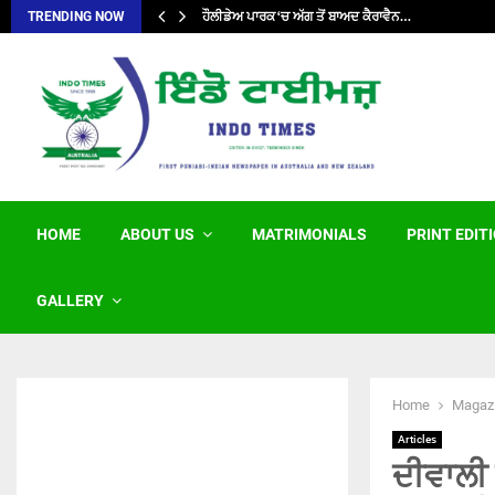
ਹੌਲੀਡੇਅ ਪਾਰਕ ‘ਚ ਅੱਗ ਤੋਂ ਬਾਅਦ ਕੈਰਾਵੈਨ…
TRENDING NOW
HOME
ABOUT US
MATRIMONIALS
PRINT EDIT
GALLERY
Home
Magaz
Articles
ਦੀਵਾਲੀ 