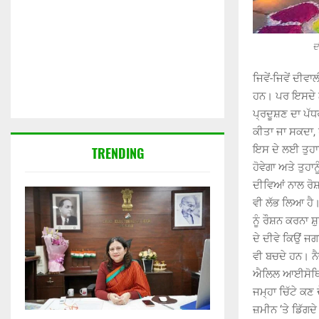
ਦ
ਜਿਵੇਂ-ਜਿਵੇਂ ਦੀ
ਹਨ। ਪਰ ਇਸਦੇ ਨਾ
ਪ੍ਰਦੂਸ਼ਣ ਦਾ ਪੱਧ
ਕੀਤਾ ਜਾ ਸਕਦਾ,
ਇਸ ਦੇ ਲਈ ਤੁਹਾਨ
TRENDING
ਹੋਵੇਗਾ ਅਤੇ ਤੁਹ
ਦੀਵਿਆਂ ਨਾਲ ਰੋਸ
ਵੀ ਲੱਭ ਲਿਆ ਹੈ।
ਨੂੰ ਰੌਸ਼ਨ ਕਰਨਾ ਸ
ਦੇ ਦੀਵੇ ਕਿਉਂ ਜਗ
ਵੀ ਬਚਦੇ ਹਨ। ਨੈ
ਐਲਿਲ ਆਈਸੋਥਿਓਸ
ਜਮ੍ਹਾ ਚਿੱਟੇ ਕਣ 
ਜ਼ਮੀਨ ‘ਤੇ ਡਿੱਗਦ