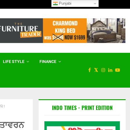
Punjabi
,…
‘ਦ ਮੈਮੋਰੀ ਟੇਪਸ’ ਪੋਡਕਾਸਟ ਆਸਟ੍ਰ
LIFE STYLE
FINANCE
INDO TIMES - PRINT EDITION
ੋ !
ਵਾਤਾਵਰਨ