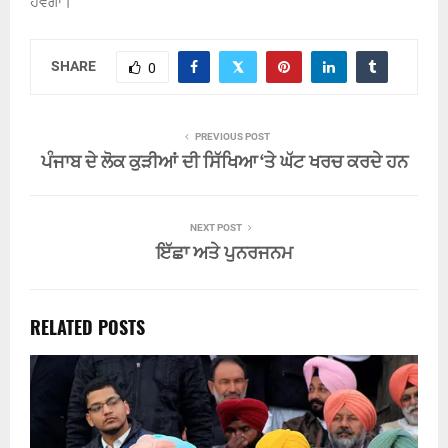
ਹੋਵੇਗਾ।
SHARE
0
PREVIOUS POST
ਪੰਜਾਬ ਦੇ ਲੋਕ ਕੁੜੀਆਂ ਦੀ ਸਿੱਖਿਆ ‘ਤੇ ਘੱਟ ਖਰਚ ਕਰਦੇ ਹਨ
NEXT POST
ਇੱਛਾ ਅਤੇ ਪੁਨਰਜਨਮ
RELATED POSTS