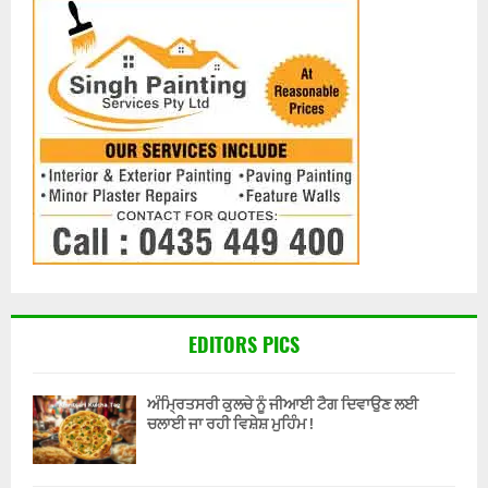
EDITORS PICS
ਅੰਮ੍ਰਿਤਸਰੀ ਕੁਲਚੇ ਨੂੰ ਜੀਆਈ ਟੈਗ ਦਿਵਾਉਣ ਲਈ
ਚਲਾਈ ਜਾ ਰਹੀ ਵਿਸ਼ੇਸ਼ ਮੁਹਿੰਮ !