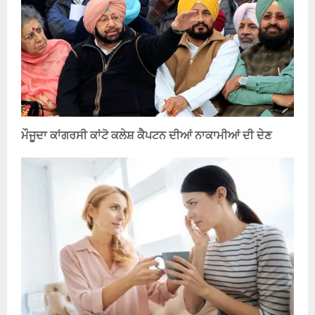
ਮੌਜੂਦਾ ਕਾਂਗਰਸੀ ਕਾਂਟੋ ਕਲੇਸ਼ ਕੈਪਟਨ ਦੀਆਂ ਨਾਕਾਮੀਆਂ ਦੀ ਦੇਣ