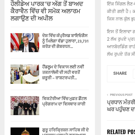
ਹੌਲੀਡੇਅ ਪਾਰਕ ‘ਚ ਅੱਗ ਤੋਂ ਬਾਅਦ
ਇੱਕ ਸਿੰਗਲ ਲੈਣ-
ਕੈਰਾਵੈਨ ਵਿੱਚ ਵੀ ਸਮੋਕ ਅਲਾਰਮ
ਕੀਤੀ ਗਈ ਹੈ। ਕ
ਲਗਾਉਣ ਦੀ ਅਪੀਲ
ਜਿਸ ਨਾਲ ਕੁੱਲ ਭੁ
ਇਸ ਤੋਂ ਇਲਾਵਾ ਗ
ਦੇਸ਼ ਵਿੱਚ ਕੰਪ੍ਰੈਸਡ ਬਾਇਓਗੈਸ
2 ਲੱਖ ਰੁਪਏ ਪ੍ਰ
ਨੂੰ ਮਿਲੇਗਾ ਵੱਡਾ ਹੁਲਾਰਾ, 23,731
ਕਰੋੜ ਦੀ ਗੋਬਰਧਨ...
ਆਨਬੋਰਡਿੰਗ ਰਾਹੀ
ਲੱਖ ਰੁਪਏ ਤੱਕ ਸੀ
ਹੈਂਡਲੂਮ ਦੇ ਵਿਕਾਸ ਲਈ ਨਵੀਂ
ਤਕਨਾਲੋਜੀ ਦੀ ਸਹੀ ਵਰਤੋਂ
SHARE
ਜ਼ਰੂਰੀ – ਰਾਸ਼ਟਰਪਤੀ...
PREVIOUS POST
ਵਿਕਟੋਰੀਆ ਵਿੱਚ ਮੁਫ਼ਤ ਡੈਂਟਲ
ਪ੍ਰਧਾਨ ਮੰਤਰੀ 
ਪ੍ਰੋਗਰਾਮ ਦਾ ਵਿਸਥਾਰ ਜਾਰੀ
ਘਰ ਪਹੁੰਚਣ ਦਾ
ਗੁਰੂ ਹਰਿਕ੍ਰਿਸ਼ਨ ਸਾਹਿਬ ਜੀ ਦੇ
RELATED PO