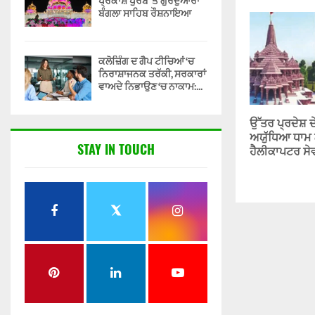
ਪ੍ਰਕਾਸ਼ ਪੁਰਬ ‘ਤੇ ਗੁਰਦੁਆਰਾ
ਬੰਗਲਾ ਸਾਹਿਬ ਰੌਸ਼ਨਾਇਆ
ਕਲੋਜ਼ਿੰਗ ਦ ਗੈਪ ਟੀਚਿਆਂ ‘ਚ
ਨਿਰਾਸ਼ਾਜਨਕ ਤਰੱਕੀ, ਸਰਕਾਰਾਂ
ਵਾਅਦੇ ਨਿਭਾਉਣ ‘ਚ ਨਾਕਾਮ:...
ਉੱਤਰ ਪ੍ਰਦੇਸ਼ ਦੇ
ਅਯੁੱਧਿਆ ਧਾਮ
STAY IN TOUCH
ਹੈਲੀਕਾਪਟਰ ਸੇ