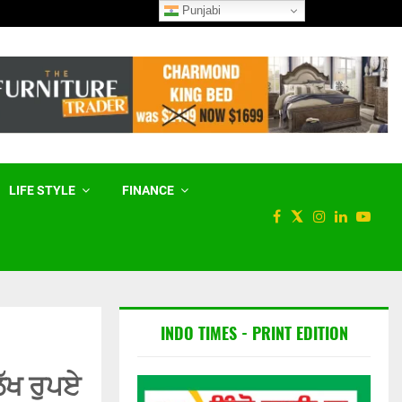
Punjabi
ਮੇਟਾ ਨੂੰ ਅਮਰੀਕੀ ਅਦਾਲਤ ਨੇ 567
LIFE STYLE
FINANCE
INDO TIMES - PRINT EDITION
ਲੱਖ ਰੁਪਏ