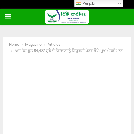
Punjabi
PRIMARY
MENU
Home
Magazine
Articles
ਅੱਜ ਤੱਕ ਕੁੱਲ 54,422 ਸੂਬੇ ਦੇ ਨੌਜਵਾਨਾਂ ਨੂੰ ਨਿਯੁਕਤੀ ਪੱਤਰ ਸੌਂਪੇ: ਮੁੱਖ-ਮੰਤਰੀ ਮਾਨ