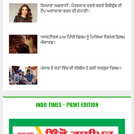
ਕਿਆਰਾ ਅਡਵਾਨੀ : ਪੱਤਰਕਾਰ ਬਣਦੇ-ਬਣਦੇ ਬੌਲੀਵੁੱਡ ਦੀ
ਟੌਪ ਅਦਾਕਾਰਾ ਬਣਨ ਦੀ ਕਹਾਣੀ !
‘ਆਰਟੀਕਲ 370’ ਹਿੰਦੀ ਫ਼ਿਲਮ ਨੂੰ ਮਿਲਿਆ ਨੈਸ਼ਨਲ ਫ਼ਿਲਮ
ਐਵਾਰਡ !
ਪੰਜਾਬ ਦੇ ਖੇਤਾਂ ਵਿੱਚ ਵੀ ਰੀਲੀਜ ਹੋ ਗਈ ‘ਸਤਲੁਜ’ ਫਿਲਮ !
INDO TIMES - PRINT EDITION