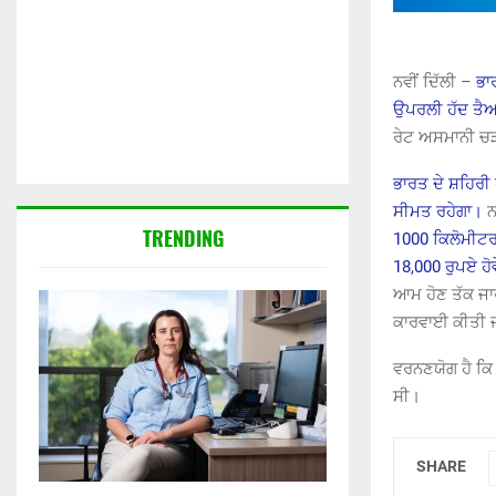
ਨਵੀਂ ਦਿੱਲੀ –
ਭਾ
ਉਪਰਲੀ ਹੱਦ ਤੈਅ
ਰੇਟ ਅਸਮਾਨੀ ਚੜ
ਭਾਰਤ ਦੇ ਸ਼ਹਿਰੀ 
ਸੀਮਤ ਰਹੇਗਾ।
ਨ
TRENDING
1000 ਕਿਲੋਮੀਟਰ
18,000 ਰੁਪਏ ਹੋ
ਆਮ ਹੋਣ ਤੱਕ ਜਾ
ਕਾਰਵਾਈ ਕੀਤੀ 
ਵਰਨਣਯੋਗ ਹੈ ਕਿ 
ਸੀ।
SHARE