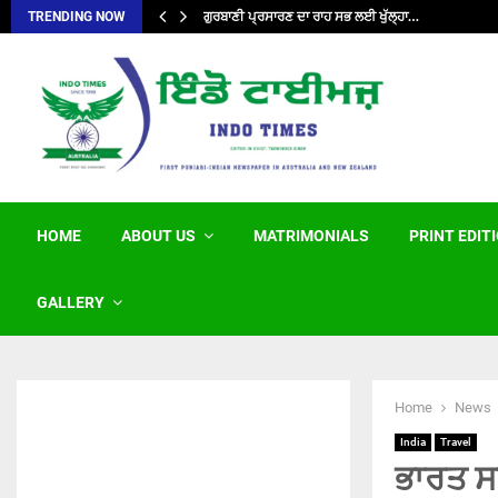
ਗੁਰਬਾਣੀ ਪ੍ਰਸਾਰਣ ਦਾ ਰਾਹ ਸਭ ਲਈ ਖੁੱਲ੍ਹਾ…
TRENDING NOW
HOME
ABOUT US
MATRIMONIALS
PRINT EDIT
GALLERY
Home
News
India
Travel
ਭਾਰਤ ਸ