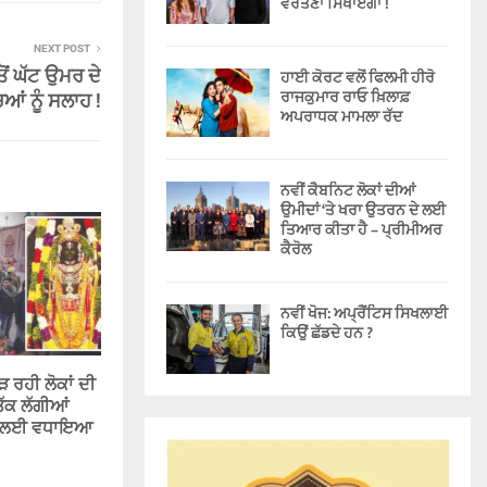
ਵਰਤਣਾ ਸਿਖਾਏਗਾ !
NEXT POST
ੋਂ ਘੱਟ ਉਮਰ ਦੇ
ਹਾਈ ਕੋਰਟ ਵਲੋਂ ਫਿਲਮੀ ਹੀਰੋ
ਰਾਜਕੁਮਾਰ ਰਾਓ ਖ਼ਿਲਾਫ਼
ਿਆਂ ਨੂੰ ਸਲਾਹ !
ਅਪਰਾਧਕ ਮਾਮਲਾ ਰੱਦ
ਨਵੀਂ ਕੈਬਨਿਟ ਲੋਕਾਂ ਦੀਆਂ
ਉਮੀਦਾਂ ‘ਤੇ ਖਰਾ ਉਤਰਨ ਦੇ ਲਈ
ਤਿਆਰ ਕੀਤਾ ਹੈ – ਪ੍ਰੀਮੀਅਰ
ਕੈਰੋਲ
ਨਵੀਂ ਖੋਜ: ਅਪ੍ਰੈਂਟਿਸ ਸਿਖਲਾਈ
ਕਿਉਂ ਛੱਡਦੇ ਹਨ ?
 ਰਹੀ ਲੋਕਾਂ ਦੀ
ੱਕ ਲੱਗੀਆਂ
ਾਂ ਲਈ ਵਧਾਇਆ