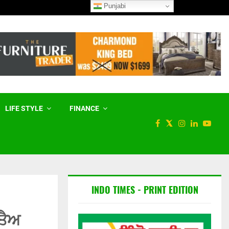
Punjabi
…
ਐਫਆਈਐਚ ਹਾਕੀ ਪ੍ਰੋ ਲੀਗ ਦਾ ਅੱਠ
LIFE STYLE
FINANCE
INDO TIMES - PRINT EDITION
ਤੈਅ