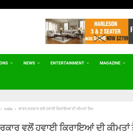
ਹਰਿਆਣਾ ਸਰਕਾਰ ਕਾਮਨਵੈੱਲਥ ਖੇਡਾਂ ਦੇ ਜੇਤੂਆਂ ਨੂੰ
IONS
NEWS
ENTERTAINMENT
MAGAZINE
India
ਭਾਰਤ ਸਰਕਾਰ ਵਲੋਂ ਹਵਾਈ ਕਿਰਾਇਆਂ ਦੀ ਕੀਮਤਾਂ ਤੈਅ
ਰਕਾਰ ਵਲੋਂ ਹਵਾਈ ਕਿਰਾਇਆਂ ਦੀ ਕੀਮਤਾਂ 