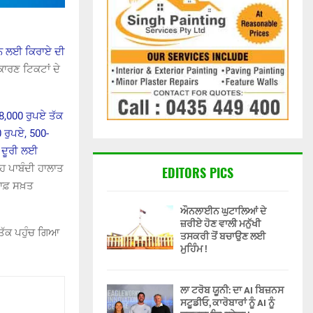
ਰਨ ਲਈ ਕਿਰਾਏ ਦੀ
ਾਰਣ ਟਿਕਟਾਂ ਦੇ
18,000 ਰੁਪਏ ਤੱਕ
 ਰੁਪਏ, 500-
 ਦੂਰੀ ਲਈ
ਹ ਪਾਬੰਦੀ ਹਾਲਾਤ
EDITORS PICS
ਿਲਾਫ਼ ਸਖ਼ਤ
ਔਨਲਾਈਨ ਘੁਟਾਲਿਆਂ ਦੇ
ਜ਼ਰੀਏ ਹੋਣ ਵਾਲੀ ਮਨੁੱਖੀ
 ਤੱਕ ਪਹੁੰਚ ਗਿਆ
ਤਸਕਰੀ ਤੋਂ ਬਚਾਉਣ ਲਈ
ਮੁਹਿੰਮ !
ਲਾ ਟਰੋਬ ਯੂਨੀ: ਦਾ AI ਬਿਜ਼ਨਸ
ਸਟੂਡੀਓ, ਕਾਰੋਬਾਰਾਂ ਨੂੰ AI ਨੂੰ