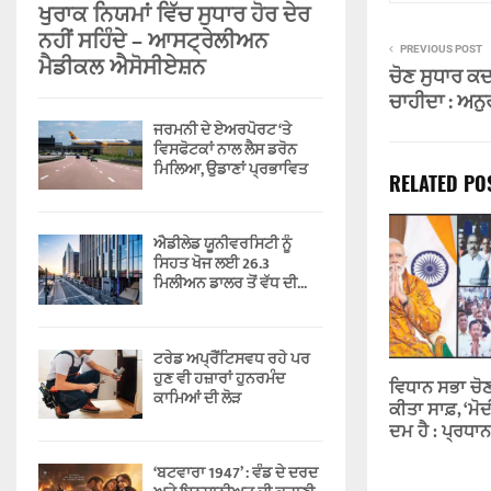
ਖੁਰਾਕ ਨਿਯਮਾਂ ਵਿੱਚ ਸੁਧਾਰ ਹੋਰ ਦੇਰ
ਨਹੀਂ ਸਹਿੰਦੇ – ਆਸਟ੍ਰੇਲੀਅਨ
PREVIOUS POST
ਮੈਡੀਕਲ ਐਸੋਸੀਏਸ਼ਨ
ਚੋਣ ਸੁਧਾਰ ਕਦ
ਚਾਹੀਦਾ : ਅਨੁ
ਜਰਮਨੀ ਦੇ ਏਅਰਪੋਰਟ ‘ਤੇ
ਵਿਸਫੋਟਕਾਂ ਨਾਲ ਲੈਸ ਡਰੋਨ
ਮਿਲਿਆ, ਉਡਾਣਾਂ ਪ੍ਰਭਾਵਿਤ
RELATED PO
ਐਡੀਲੇਡ ਯੂਨੀਵਰਸਿਟੀ ਨੂੰ
ਸਿਹਤ ਖੋਜ ਲਈ 26.3
ਮਿਲੀਅਨ ਡਾਲਰ ਤੋਂ ਵੱਧ ਦੀ...
ਟਰੇਡ ਅਪ੍ਰੈਂਟਿਸਵਧ ਰਹੇ ਪਰ
ਹੁਣ ਵੀ ਹਜ਼ਾਰਾਂ ਹੁਨਰਮੰਦ
ਵਿਧਾਨ ਸਭਾ ਚੋਣ
ਕਾਮਿਆਂ ਦੀ ਲੋੜ
ਕੀਤਾ ਸਾਫ਼, ‘ਮੋਦ
ਦਮ ਹੈ : ਪ੍ਰਧਾ
‘ਬਟਵਾਰਾ 1947’ : ਵੰਡ ਦੇ ਦਰਦ