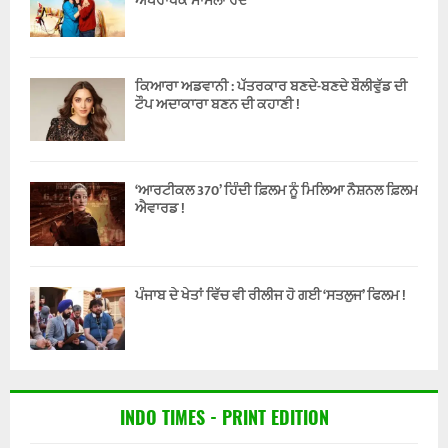
ਅਪਰਾਧਕ ਮਾਮਲਾ ਰੱਦ
ਕਿਆਰਾ ਅਡਵਾਨੀ : ਪੱਤਰਕਾਰ ਬਣਦੇ-ਬਣਦੇ ਬੌਲੀਵੁੱਡ ਦੀ
ਟੌਪ ਅਦਾਕਾਰਾ ਬਣਨ ਦੀ ਕਹਾਣੀ !
‘ਆਰਟੀਕਲ 370’ ਹਿੰਦੀ ਫ਼ਿਲਮ ਨੂੰ ਮਿਲਿਆ ਨੈਸ਼ਨਲ ਫ਼ਿਲਮ
ਐਵਾਰਡ !
ਪੰਜਾਬ ਦੇ ਖੇਤਾਂ ਵਿੱਚ ਵੀ ਰੀਲੀਜ ਹੋ ਗਈ ‘ਸਤਲੁਜ’ ਫਿਲਮ !
INDO TIMES - PRINT EDITION