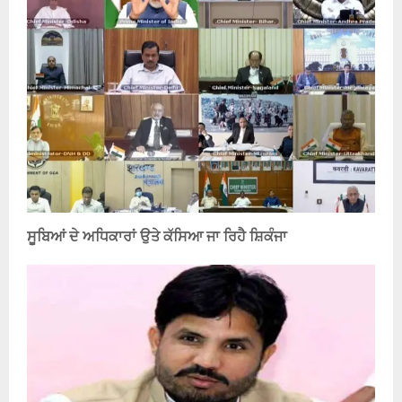
ਸੂਬਿਆਂ ਦੇ ਅਧਿਕਾਰਾਂ ਉਤੇ ਕੱਸਿਆ ਜਾ ਰਿਹੈ ਸ਼ਿਕੰਜਾ