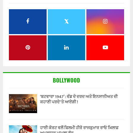
BOLLYWOOD
‘ਬਟਵਾਰਾ 1947’ : ਵੰਡ ਦੇ ਦਰਦ ਅਤੇ ਇਨਸਾਨੀਅਤ ਦੀ
ਕਹਾਣੀ ਪਰਦੇ ‘ਤੇ ਆਏਗੀ !
ਹਾਈ ਕੋਰਟ ਵਲੋਂ ਫਿਲਮੀ ਹੀਰੋ ਰਾਜਕੁਮਾਰ ਰਾਓ ਖ਼ਿਲਾਫ਼