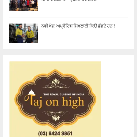
ਨਵੀਂ ਖੋਜ: ਅਪ੍ਰੈਂਟਿਸ ਸਿਖਲਾਈ ਕਿਉਂ ਛੱਡਦੇ ਹਨ ?