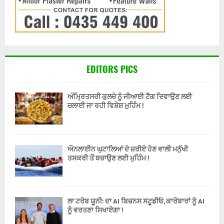
EDITORS PICS
ਅੰਮ੍ਰਿਤਸਰੀ ਕੁਲਚੇ ਨੂੰ ਜੀਆਈ ਟੈਗ ਦਿਵਾਉਣ ਲਈ
ਚਲਾਈ ਜਾ ਰਹੀ ਵਿਸ਼ੇਸ਼ ਮੁਹਿੰਮ !
ਔਨਲਾਈਨ ਘੁਟਾਲਿਆਂ ਦੇ ਜ਼ਰੀਏ ਹੋਣ ਵਾਲੀ ਮਨੁੱਖੀ
ਤਸਕਰੀ ਤੋਂ ਬਚਾਉਣ ਲਈ ਮੁਹਿੰਮ !
ਲਾ ਟਰੋਬ ਯੂਨੀ: ਦਾ AI ਬਿਜ਼ਨਸ ਸਟੂਡੀਓ, ਕਾਰੋਬਾਰਾਂ ਨੂੰ AI
ਨੂੰ ਵਰਤਣਾ ਸਿਖਾਏਗਾ !