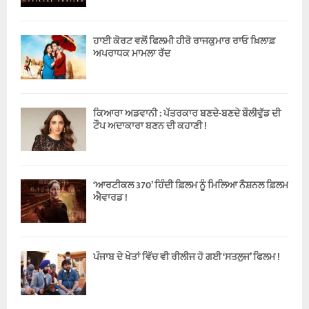
ਹਾਈ ਕੋਰਟ ਵਲੋਂ ਫਿਲਮੀ ਹੀਰੋ ਰਾਜਕੁਮਾਰ ਰਾਓ ਖ਼ਿਲਾਫ਼
ਅਪਰਾਧਕ ਮਾਮਲਾ ਰੱਦ
ਕਿਆਰਾ ਅਡਵਾਨੀ : ਪੱਤਰਕਾਰ ਬਣਦੇ-ਬਣਦੇ ਬੌਲੀਵੁੱਡ ਦੀ
ਟੌਪ ਅਦਾਕਾਰਾ ਬਣਨ ਦੀ ਕਹਾਣੀ !
‘ਆਰਟੀਕਲ 370’ ਹਿੰਦੀ ਫ਼ਿਲਮ ਨੂੰ ਮਿਲਿਆ ਨੈਸ਼ਨਲ ਫ਼ਿਲਮ
ਐਵਾਰਡ !
ਪੰਜਾਬ ਦੇ ਖੇਤਾਂ ਵਿੱਚ ਵੀ ਰੀਲੀਜ ਹੋ ਗਈ ‘ਸਤਲੁਜ’ ਫਿਲਮ !