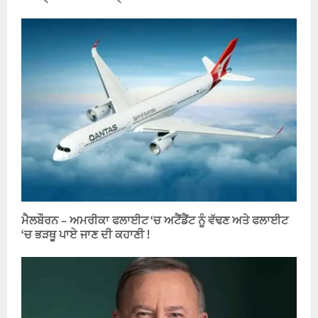
ਮੈਲਬੌਰਨ – ਅਮਰੀਕਾ ਫਲਾਈਟ ‘ਚ ਅਟੈਂਡੈਂਟ ਨੂੰ ਵੱਢਣ ਅਤੇ ਫਲਾਈਟ
‘ਚ ਭੜਥੂ ਪਾਏ ਜਾਣ ਦੀ ਕਹਾਣੀ !