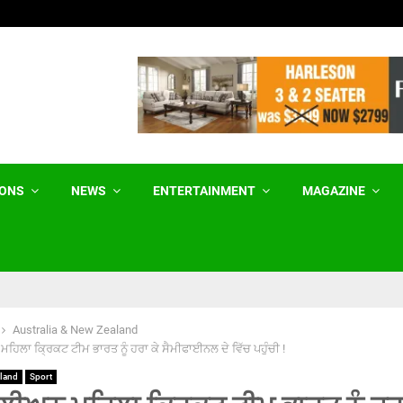
ਗੁਰਬਾਣੀ ਪ੍ਰਸਾਰਣ ਦਾ ਰਾਹ ਸਭ ਲਈ ਖੁੱਲ੍ਹਾ…
IONS
NEWS
ENTERTAINMENT
MAGAZINE
Australia & New Zealand
ਿਲਾ ਕ੍ਰਿਕਟ ਟੀਮ ਭਾਰਤ ਨੂੰ ਹਰਾ ਕੇ ਸੈਮੀਫਾਈਨਲ ਦੇ ਵਿੱਚ ਪਹੁੰਚੀ !
aland
Sport