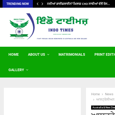
ਨਵੀਆਂ ਗਾਈਡਲਾਈਨਾਂ ਖ਼ਿਲਾਫ਼ CHO ਸਾਥੀਆਂ ਵੱਲੋਂ ਰੋਸ…
TRENDING NOW
HOME
ABOUT US
MATRIMONIALS
PRINT EDIT
GALLERY
Home
News
ਆਸਟ੍ਰੇਲੀਅਨ ਮਹ
Australia & New Ze