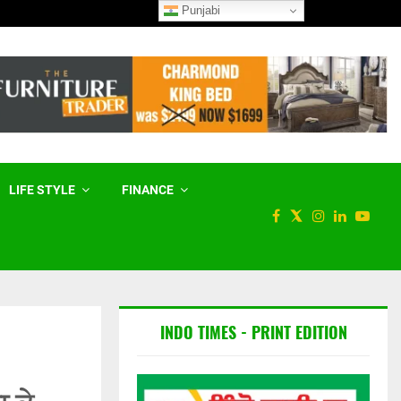
Punjabi
ਹਰਿਆਣਾ ਸਰਕਾਰ ਕਾਮਨਵੈੱਲਥ ਖੇਡਾਂ ਦੇ
LIFE STYLE
FINANCE
INDO TIMES - PRINT EDITION