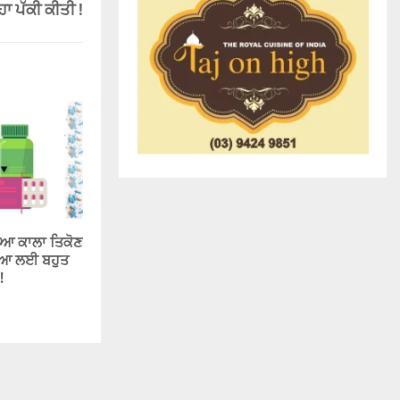
ਹਾ ਪੱਕੀ ਕੀਤੀ !
ਿਆ ਕਾਲਾ ਤਿਕੋਣ
ਖਿਆ ਲਈ ਬਹੁਤ
!