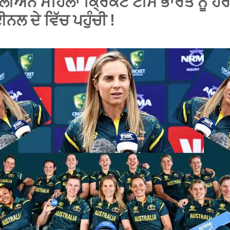
ਲੀਅਨ ਮਹਿਲਾ ਕ੍ਰਿਕਟ ਟੀਮ ਭਾਰਤ ਨੂੰ ਹਰਾ
ਨਲ ਦੇ ਵਿੱਚ ਪਹੁੰਚੀ !