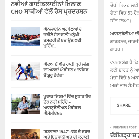
ਨਵੀਆਂ ਗਾਈਡਲਾਈਨਾਂ ਖ਼ਿਲਾਫ਼
ਚੌਥੀ ਵਿਕਟ ਲਈ 10
CHO ਸਾਥੀਆਂ ਵੱਲੋਂ ਰੋਸ ਪ੍ਰਦਰਸ਼ਨ
ਗੇਂਦਾਂ ਵਿੱਚ 53 
ਜਿੱਤ ਲਿਆ।
ਔਨਲਾਈਨ ਘੁਟਾਲਿਆਂ ਦੇ
ਆਸਟ੍ਰੇਲੀਆ ਦੀ 
ਜ਼ਰੀਏ ਹੋਣ ਵਾਲੀ ਮਨੁੱਖੀ
ਤਸਕਰੀ ਤੋਂ ਬਚਾਉਣ ਲਈ
ਗਾਰਡਨਰ, ਜਾਰਜੀਆ
ਮੁਹਿੰਮ...
ਗਾਰਥ।
ਵਰਨਣਯੋਗ ਹੈ ਕਿ 
ਐਫਆਈਐਚ ਹਾਕੀ ਪ੍ਰੋ ਲੀਗ
ਦਾ ਅੱਠਵਾਂ ਐਡੀਸ਼ਨ 8 ਦਸੰਬਰ
ਲਈ ਭਾਰਤ ਨੂੰ ਆ
ਤੋਂ ਸ਼ੁਰੂ ਹੋਵੇਗਾ
ਮੈਚਾਂ ਵਿੱਚੋਂ 6 
ਅੰਕਾਂ ਨਾਲ ਸੈਮੀ
ਖੁਰਾਕ ਨਿਯਮਾਂ ਵਿੱਚ ਸੁਧਾਰ ਹੋਰ
ਦੇਰ ਨਹੀਂ ਸਹਿੰਦੇ –
SHARE
ਆਸਟ੍ਰੇਲੀਅਨ ਮੈਡੀਕਲ
ਐਸੋਸੀਏਸ਼ਨ
PREVIOUS POST
‘ਬਟਵਾਰਾ 1947’ : ਵੰਡ ਦੇ ਦਰਦ
ਚੰਡੀਗੜ੍ਹ ’ਚ 
ਅਤੇ ਇਨਸਾਨੀਅਤ ਦੀ ਕਹਾਣੀ