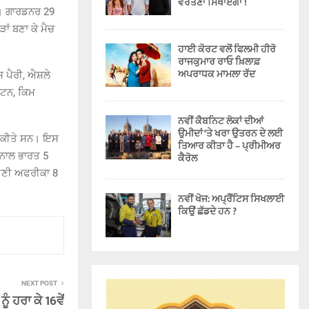
ਵਰਤਣਾ ਸਿਖਾਏਗਾ !
ਆਂ। ਗਾਰਡਨਰ 29
ਾਂ ਬਣਾ ਕੇ ਮੈਚ
ਹਾਈ ਕੋਰਟ ਵਲੋਂ ਫਿਲਮੀ ਹੀਰੋ
ਰਾਜਕੁਮਾਰ ਰਾਓ ਖ਼ਿਲਾਫ਼
ਅਪਰਾਧਕ ਮਾਮਲਾ ਰੱਦ
 ਪੈਰੀ, ਐਸ਼ਲੇ
ਲਟਨ, ਕਿਮ
ਨਵੀਂ ਕੈਬਨਿਟ ਲੋਕਾਂ ਦੀਆਂ
ਉਮੀਦਾਂ ‘ਤੇ ਖਰਾ ਉਤਰਨ ਦੇ ਲਈ
ਸਲ ਕੀਤੇ ਸਨ। ਇਸ
ਤਿਆਰ ਕੀਤਾ ਹੈ – ਪ੍ਰੀਮੀਅਰ
 ਨਾਲ ਭਾਰਤ 5
ਕੈਰੋਲ
ਦੱਖਣੀ ਅਫਰੀਕਾ 8
ਨਵੀਂ ਖੋਜ: ਅਪ੍ਰੈਂਟਿਸ ਸਿਖਲਾਈ
ਕਿਉਂ ਛੱਡਦੇ ਹਨ ?
NEXT POST
ੂੰ ਹਰਾ ਕੇ 16ਵੇਂ