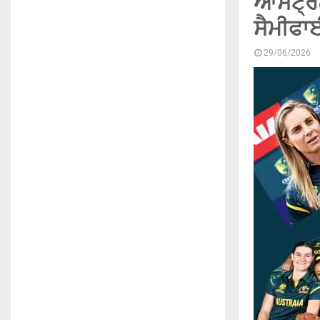
ਆਸਟ੍ਰੇ
ਸੈਮੀਫਾਈ
29/06/2026