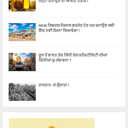
ਜਮ੍ਹਾ ਕਰਾਉਣ ਦੀ ਆਖਰੀ ਤਰੀਕ !
NSW ਲਿਬਰਲ-ਨੈਸ਼ਨਲ ਗਠਜੋੜ ਹੋਰ ਘਰ ਬਨਾਉਣ ਲਈ
ਇੱਕ ਨਵੀਂ ਯੋਜਨਾ ਲਿਆਵੇਗਾ !
ਰੂਸ ਤੋਂ ਭਾਰਤ ਤੱਕ ਸਿੱਧੀ ਰੇਲ ਕਨੈਕਟੀਵਿਟੀ ਦੀਆਂ
ਕਿੰਨੀਆਂ-ਕੁ-ਸੰਭਾਵਨਾ ?
ਦਾਸਤਾਨ -ਏ-ਉਜਾੜਾ !