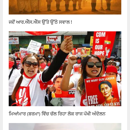
ਜਦੋਂ ਆਰ.ਐੱਸ.ਐੱਸ ਉੱਤੇ ਉੱਠੇ ਸਵਾਲ !
ਮਿਆਂਮਾਰ (ਬਰਮਾ) ਵਿੱਚ ਚੱਲ ਰਿਹਾ ਲੋਕ ਰਾਜ ਪੱਖੀ ਅੰਦੋਲਨ