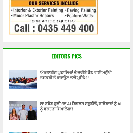
EDITORS PICS
ਔਨਲਾਈਨ ਘੁਟਾਲਿਆਂ ਦੇ ਜ਼ਰੀਏ ਹੋਣ ਵਾਲੀ ਮਨੁੱਖੀ
ਤਸਕਰੀ ਤੋਂ ਬਚਾਉਣ ਲਈ ਮੁਹਿੰਮ !
ਲਾ ਟਰੋਬ ਯੂਨੀ: ਦਾ AI ਬਿਜ਼ਨਸ ਸਟੂਡੀਓ, ਕਾਰੋਬਾਰਾਂ ਨੂੰ AI
ਨੂੰ ਵਰਤਣਾ ਸਿਖਾਏਗਾ !