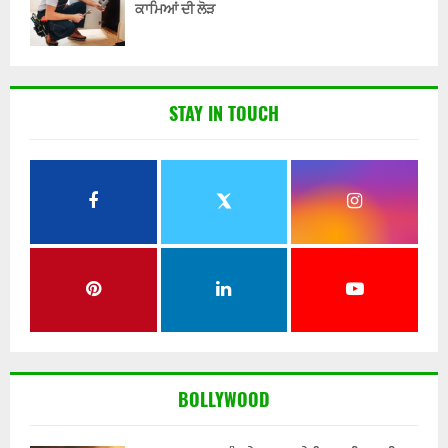
ਕਾਮਿਆਂ ਦੀ ਲੋੜ
STAY IN TOUCH
BOLLYWOOD