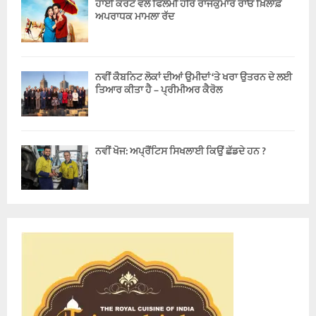
ਹਾਈ ਕੋਰਟ ਵਲੋਂ ਫਿਲਮੀ ਹੀਰੋ ਰਾਜਕੁਮਾਰ ਰਾਓ ਖ਼ਿਲਾਫ਼
ਅਪਰਾਧਕ ਮਾਮਲਾ ਰੱਦ
ਨਵੀਂ ਕੈਬਨਿਟ ਲੋਕਾਂ ਦੀਆਂ ਉਮੀਦਾਂ ‘ਤੇ ਖਰਾ ਉਤਰਨ ਦੇ ਲਈ
ਤਿਆਰ ਕੀਤਾ ਹੈ – ਪ੍ਰੀਮੀਅਰ ਕੈਰੋਲ
ਨਵੀਂ ਖੋਜ: ਅਪ੍ਰੈਂਟਿਸ ਸਿਖਲਾਈ ਕਿਉਂ ਛੱਡਦੇ ਹਨ ?