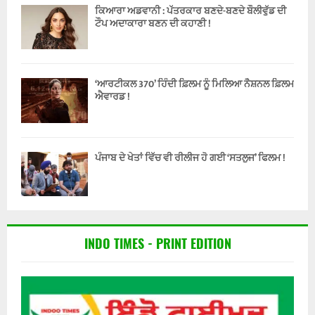
ਕਿਆਰਾ ਅਡਵਾਨੀ : ਪੱਤਰਕਾਰ ਬਣਦੇ-ਬਣਦੇ ਬੌਲੀਵੁੱਡ ਦੀ
ਟੌਪ ਅਦਾਕਾਰਾ ਬਣਨ ਦੀ ਕਹਾਣੀ !
‘ਆਰਟੀਕਲ 370’ ਹਿੰਦੀ ਫ਼ਿਲਮ ਨੂੰ ਮਿਲਿਆ ਨੈਸ਼ਨਲ ਫ਼ਿਲਮ
ਐਵਾਰਡ !
ਪੰਜਾਬ ਦੇ ਖੇਤਾਂ ਵਿੱਚ ਵੀ ਰੀਲੀਜ ਹੋ ਗਈ ‘ਸਤਲੁਜ’ ਫਿਲਮ !
INDO TIMES - PRINT EDITION