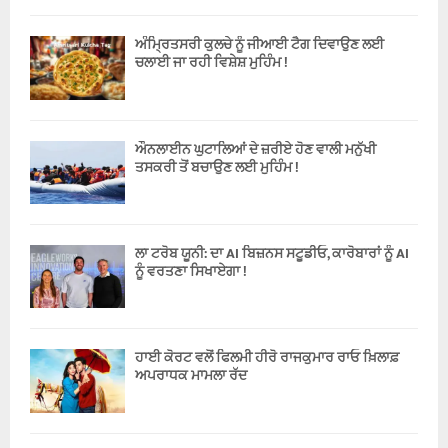
ਅੰਮ੍ਰਿਤਸਰੀ ਕੁਲਚੇ ਨੂੰ ਜੀਆਈ ਟੈਗ ਦਿਵਾਉਣ ਲਈ
ਚਲਾਈ ਜਾ ਰਹੀ ਵਿਸ਼ੇਸ਼ ਮੁਹਿੰਮ !
ਔਨਲਾਈਨ ਘੁਟਾਲਿਆਂ ਦੇ ਜ਼ਰੀਏ ਹੋਣ ਵਾਲੀ ਮਨੁੱਖੀ
ਤਸਕਰੀ ਤੋਂ ਬਚਾਉਣ ਲਈ ਮੁਹਿੰਮ !
ਲਾ ਟਰੋਬ ਯੂਨੀ: ਦਾ AI ਬਿਜ਼ਨਸ ਸਟੂਡੀਓ, ਕਾਰੋਬਾਰਾਂ ਨੂੰ AI
ਨੂੰ ਵਰਤਣਾ ਸਿਖਾਏਗਾ !
ਹਾਈ ਕੋਰਟ ਵਲੋਂ ਫਿਲਮੀ ਹੀਰੋ ਰਾਜਕੁਮਾਰ ਰਾਓ ਖ਼ਿਲਾਫ਼
ਅਪਰਾਧਕ ਮਾਮਲਾ ਰੱਦ