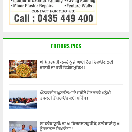
EDITORS PICS
ਅੰਮ੍ਰਿਤਸਰੀ ਕੁਲਚੇ ਨੂੰ ਜੀਆਈ ਟੈਗ ਦਿਵਾਉਣ ਲਈ
ਚਲਾਈ ਜਾ ਰਹੀ ਵਿਸ਼ੇਸ਼ ਮੁਹਿੰਮ !
ਔਨਲਾਈਨ ਘੁਟਾਲਿਆਂ ਦੇ ਜ਼ਰੀਏ ਹੋਣ ਵਾਲੀ ਮਨੁੱਖੀ
ਤਸਕਰੀ ਤੋਂ ਬਚਾਉਣ ਲਈ ਮੁਹਿੰਮ !
ਲਾ ਟਰੋਬ ਯੂਨੀ: ਦਾ AI ਬਿਜ਼ਨਸ ਸਟੂਡੀਓ, ਕਾਰੋਬਾਰਾਂ ਨੂੰ AI
ਨੂੰ ਵਰਤਣਾ ਸਿਖਾਏਗਾ !