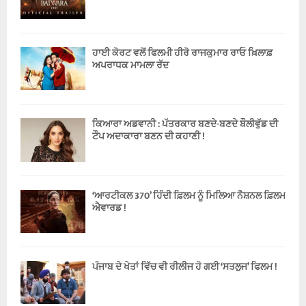
ਹਾਈ ਕੋਰਟ ਵਲੋਂ ਫਿਲਮੀ ਹੀਰੋ ਰਾਜਕੁਮਾਰ ਰਾਓ ਖ਼ਿਲਾਫ਼
ਅਪਰਾਧਕ ਮਾਮਲਾ ਰੱਦ
ਕਿਆਰਾ ਅਡਵਾਨੀ : ਪੱਤਰਕਾਰ ਬਣਦੇ-ਬਣਦੇ ਬੌਲੀਵੁੱਡ ਦੀ
ਟੌਪ ਅਦਾਕਾਰਾ ਬਣਨ ਦੀ ਕਹਾਣੀ !
‘ਆਰਟੀਕਲ 370’ ਹਿੰਦੀ ਫ਼ਿਲਮ ਨੂੰ ਮਿਲਿਆ ਨੈਸ਼ਨਲ ਫ਼ਿਲਮ
ਐਵਾਰਡ !
ਪੰਜਾਬ ਦੇ ਖੇਤਾਂ ਵਿੱਚ ਵੀ ਰੀਲੀਜ ਹੋ ਗਈ ‘ਸਤਲੁਜ’ ਫਿਲਮ !